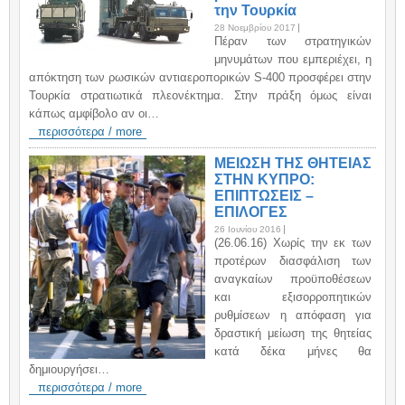
την Τουρκία
28 Νοεμβρίου 2017
Πέραν των στρατηγικών
μηνυμάτων που εμπεριέχει, η
απόκτηση των ρωσικών αντιαεροπορικών S-400 προσφέρει στην
Τουρκία στρατιωτικά πλεονέκτημα. Στην πράξη όμως είναι
κάπως αμφίβολο αν οι…
περισσότερα / more
ΜΕΙΩΣΗ ΤΗΣ ΘΗΤΕΙΑΣ
ΣΤΗΝ ΚΥΠΡΟ:
ΕΠΙΠΤΩΣΕΙΣ –
ΕΠΙΛΟΓΕΣ
26 Ιουνίου 2016
(26.06.16) Χωρίς την εκ των
προτέρων διασφάλιση των
αναγκαίων προϋποθέσεων
και εξισορροπητικών
ρυθμίσεων η απόφαση για
δραστική μείωση της θητείας
κατά δέκα μήνες θα
δημιουργήσει…
περισσότερα / more