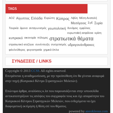
TAGS
ΑΟΖ
Αίγυπτος
Ελλάδα
Ευρώπη
Κύπρος
Λιβύη
Μέση Ανατολή
Μεσόγειος
ΣγΕ
Συρία
Τουρκία
άμυνα
ανταγωνισμός
γεωπολιτική
δυνάμεις
εμφύλιος
ευρωπαϊκή ασφάλεια
κρίση
στρατιωτικά θέματα
κυπριακό
οικονομία
πόλεμος
στρατιωτικό ισοζύγιο
συνέντευξη
συσχετισμός
υδρογονάνθρακες
φιλελεύθερος
φυγοστρατία
χημικά όπλα
ΣΥΝΔΕΣΕΙΣ / LINKS
Copyright © 2013
CCSS
. All rights reserved.
Επιτρέπεται η αναδημοσίευση, με την προϋπόθεση ότι θα γίνεται αναφορά
στην πηγή (Κυπριακό Κέντρο Στρατηγικών Μελετών).
Επώνυμα άρθρα, αναλύσεις κ.λπ που παρουσιάζονται στην ιστοσελίδα
αντικατοπτρίζουν τις απόψεις του συγγραφέα τους και όχι απαραίτητα του
Κυπριακού Κέντρου Στρατηγικών Μελετών, που ενδεχόμενα να έχει
διαφορετική εκτίμηση ή θέση επί του θέματος.
powered by
aneokleous.com