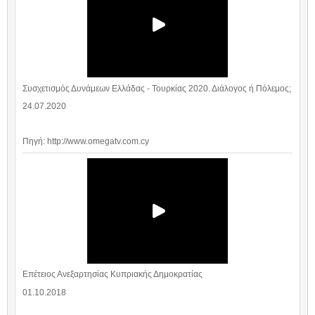
Συσχετισμός Δυνάμεων Ελλάδας - Τουρκίας 2020. Διάλογος ή Πόλεμος;
24.07.2020
Πηγή: http://www.omegatv.com.cy
Επέτειος Ανεξαρτησίας Κυπριακής Δημοκρατίας
01.10.2018