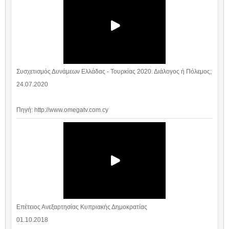
Συσχετισμός Δυνάμεων Ελλάδας - Τουρκίας 2020. Διάλογος ή Πόλεμος;
24.07.2020
Πηγή: http://www.omegatv.com.cy
Επέτειος Ανεξαρτησίας Κυπριακής Δημοκρατίας
01.10.2018