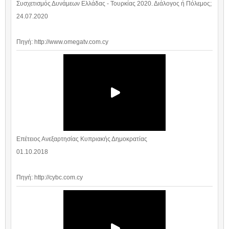
Συσχετισμός Δυνάμεων Ελλάδας - Τουρκίας 2020. Διάλογος ή Πόλεμος;
24.07.2020
Πηγή: http://www.omegatv.com.cy
Επέτειος Ανεξαρτησίας Κυπριακής Δημοκρατίας
01.10.2018
Πηγή: http://cybc.com.cy