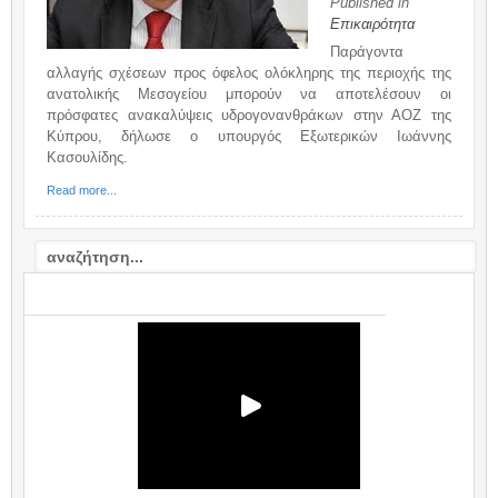
Published in
Επικαιρότητα
Παράγοντα
αλλαγής σχέσεων προς όφελος ολόκληρης της περιοχής της
ανατολικής Μεσογείου μπορούν να αποτελέσουν οι
πρόσφατες ανακαλύψεις υδρογονανθράκων στην ΑΟΖ της
Κύπρου, δήλωσε ο υπουργός Εξωτερικών Ιωάννης
Κασουλίδης.
Read more...
VIDEO: ΣΧΟΛΙΟ / COMMENTARY