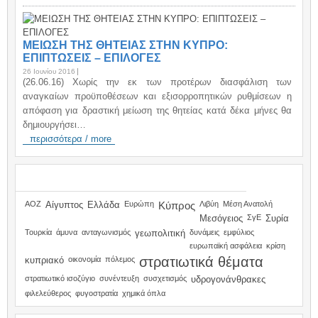
ΜΕΙΩΣΗ ΤΗΣ ΘΗΤΕΙΑΣ ΣΤΗΝ ΚΥΠΡΟ:
ΕΠΙΠΤΩΣΕΙΣ – ΕΠΙΛΟΓΕΣ
26 Ιουνίου 2016
(26.06.16) Χωρίς την εκ των προτέρων διασφάλιση των
αναγκαίων προϋποθέσεων και εξισορροπητικών ρυθμίσεων η
απόφαση για δραστική μείωση της θητείας κατά δέκα μήνες θα
δημιουργήσει…
περισσότερα / more
TAGS
ΑΟΖ
Αίγυπτος
Ελλάδα
Ευρώπη
Κύπρος
Λιβύη
Μέση Ανατολή
Μεσόγειος
ΣγΕ
Συρία
Τουρκία
άμυνα
ανταγωνισμός
γεωπολιτική
δυνάμεις
εμφύλιος
ευρωπαϊκή ασφάλεια
κρίση
στρατιωτικά θέματα
κυπριακό
οικονομία
πόλεμος
στρατιωτικό ισοζύγιο
συνέντευξη
συσχετισμός
υδρογονάνθρακες
φιλελεύθερος
φυγοστρατία
χημικά όπλα