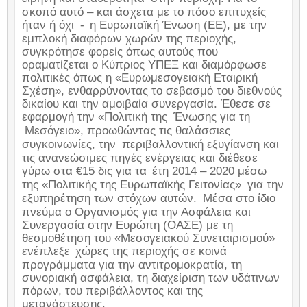
σκοπό αυτό – και άσχετα με το πόσο επιτυχείς
ήταν ή όχι
-
η Ευρωπαϊκή Ένωση (ΕΕ), με την
εμπλοκή διαφόρων χωρών της περιοχής,
συγκρότησε φορείς όπως αυτούς που
οραματίζεται ο Κύπριος ΥΠΕΞ και διαμόρφωσε
πολιτικές όπως η «Ευρωμεσογειακή Εταιρική
Σχέση», ενθαρρύνοντας το σεβασμό του διεθνούς
δικαίου και την αμοιβαία συνεργασία. Έθεσε σε
εφαρμογή την «Πολιτική της
Ένωσης για τη
Μεσόγειο», προωθώντας τις θαλάσσιες
συγκοινωνίες, την
περιβαλλοντική εξυγίανση και
τις ανανεώσιμες πηγές ενέργειας και διέθεσε
γύρω στα €15 δις για τα
έτη 2014 – 2020 μέσω
της «Πολιτικής της Ευρωπαϊκής Γειτονίας»
για την
εξυπηρέτηση των στόχων αυτών.
Μέσα στο ίδιο
πνεύμα ο Οργανισμός για την Ασφάλεια και
Συνεργασία στην Ευρώπη (ΟΑΣΕ) με τη
θεσμοθέτηση του «Μεσογειακού Συνεταιρισμού»
ενέπλεξε
χώρες της περιοχής σε κοινά
προγράμματα για την αντιτρομοκρατία, τη
συνοριακή ασφάλεια, τη διαχείριση των υδάτινων
πόρων, του περιβάλλοντος και της
μετανάστευσης.