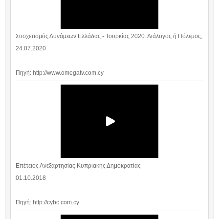
Συσχετισμός Δυνάμεων Ελλάδας - Τουρκίας 2020. Διάλογος ή Πόλεμος;
24.07.2020
Πηγή: http://www.omegatv.com.cy
Επέτειος Ανεξαρτησίας Κυπριακής Δημοκρατίας
01.10.2018
Πηγή: http://cybc.com.cy