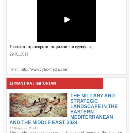
Τουρκικά στρατεύματα, ασφάλεια και εγγυήσεις.
29.01.2017
Πηγή: http://www.cybc-media.com
ΣΗΜΑΝΤΙΚΑ / IMPORTANT
THE MILITARY AND
STRATEGIC
LANDSCAPE IN THE
EASTERN
MEDITERRANEAN
AND THE MIDDLE EAST, 2024
17 Νοεμβρίου 2024
The study highlights the overall balance of power in the Eastern