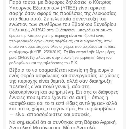
Παρά ταύτα, με διάφορες δηλώσεις
ο Κύπριος
Υπουργός Εξωτερικών (ΥΠΕΞ) είναι αρκετά
σαφής όσον αφορά τις προθέσεις της Λευκωσίας
στο θέμα αυτό. Σε τελευταία συνέντευξη του
ενώπιον των συνέδρων του Εβραϊκού Συνεδρίου
Πολιτικής
AIPAC
στην Ουάσιγκτον
υπογράμμισε ότι «το
όραμα της Κύπρου για την περιοχή είναι να ιδρυθεί ένας
περιφερειακός οργανισμός ασφάλειας και συνεργασίας, στον
οποίο να συμμετάσχουν όλες οι χώρες που μοιράζονται τις ίδιες
αντιλήψεις» (ΚΥΠΕ, 25/3/2019). Τα ίδια επανέλαβε λίγες μέρες
μετά (3/4/2019) μιλώντας στην πρωινή ενημερωτική ζώνη του
ραδιοφώνου και της τηλεόρασης του ΡΙΚ.
Βέβαια το να οραματίζεται κανείς τη δημιουργία
ενός φορέα ασφάλειας και συνεργασίας με χώρες
της περιοχής είναι θεμιτό, αλλά σαν διακήρυξη
πολιτικής είναι πολύ γενική, αόριστη,
αδιευκρίνιστη και αφηρημένη. Επίσης οι διάφορες
έννοιες που εμπεριέχονται σε αυτή -
όπως η
«ασφάλεια» και το τι εστί «ίδιες αντιλήψεις» αλλά
και
ποιες χώρες ο οργανισμός θα περιλαμβάνει
–
είναι απροσδιόριστες και ασαφείς.
Να σημειωθεί ότι οι συνθήκες στη Βόρειο Αφρική,
Ανατολική Μεσόγειο και Μέση Ανατολή,