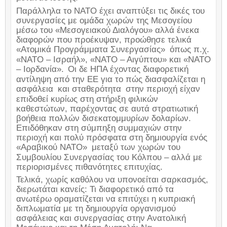
Παράλληλα το ΝΑΤΟ έχει αναπτύξει τις δικές του
συνεργασίες με ομάδα χωρών της Μεσογείου
μέσω του «Μεσογειακού Διαλόγου» αλλά ένεκα
διαφορών που προέκυψαν, προώθησε τελικά
«Ατομικά Προγράμματα Συνεργασίας»
όπως π.χ.
«ΝΑΤΟ – Ισραήλ», «ΝΑΤΟ – Αιγύπτου» και «ΝΑΤΟ
– Ιορδανία».
Οι δε ΗΠΑ έχοντας διαφορετική
αντίληψη από την ΕΕ για το πώς διασφαλίζεται η
ασφάλεια
και σταθερότητα
στην περιοχή είχαν
επιδοθεί κυρίως στη στήριξη φιλικών
καθεστώτων, παρέχοντας σε αυτά στρατιωτική
βοήθεια πολλών δισεκατομμυρίων δολαρίων.
Επιδόθηκαν στη σύμπηξη συμμαχιών στην
περιοχή και πολύ πρόσφατα στη δημιουργία ενός
«Αραβικού ΝΑΤΟ»
μεταξύ των χωρών του
Συμβουλίου Συνεργασίας του Κόλπου – αλλά με
περιορισμένες πιθανότητες επιτυχίας.
Τελικά, χωρίς καθόλου να υπονοείται σαρκασμός,
διερωτάται κανείς: Τι διαφορετικό από τα
ανωτέρω οραματίζεται να επιτύχει η κυπριακή
διπλωματία με τη δημιουργία οργανισμού
ασφάλειας και συνεργασίας στην Ανατολική