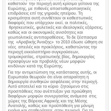
καθιστούν
την περιοχή αυτή κρίσιμο γείτονα της
Ευρώπης, με πιθανές αποσταθεροποιητικές
επιδράσεις επί της γηραιάς ηπείρου. Τη
κρισιμότητα αυτή συνθέτουν οι καθεστωτικές
διαφορές που υπάρχουν εκεί, οι πολιτικές,
θρησκευτικές, φυλετικές και ιδεολογικές εξάρσεις,
καθώς και οι οικονομικές ανισότητες και
γεωπολιτικές αντιπαραθέσεις. Το δε ξέσπασμα
της
«Αραβικής Άνοιξης»
το 2010 έδωσε ώθηση σε
νέες
απειλές και προκλήσεις, καθιστώντας την
περιοχή εκκολαπτήριο συγκρούσεων,
τρομοκρατίας, στρατιωτικής βίας, δημιουργίας
προσφύγων και προβολής νέων μορφών
κινδύνων κατά της Ευρώπης.
Για την αντιμετώπιση της κατάστασης αυτής, οι
Ευρωπαίοι θεωρούν ότι είναι απαραίτητη η
δημιουργία συνθηκών ασφάλειας στην περιοχή.
Αυτό αποτελεί και το κύριο
ζητούμενο στις
προσπάθειες που ανέπτυξαν για προώθηση
διαφόρων μορφών συνεργασίας ανάμεσα
στις
χώρες της Βόρειας Αφρικής και της Μέσης
Ανατολής, καθώς και προϋπόθεση για μόνιμη
ειρήνη και σταθερότητα
στην περιοχή. Για το