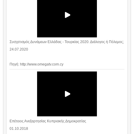
Συσχετισμός Δυνάμεων Ελλάδας - Τουρκίας 2020. Διάλογος ή Πόλεμος;
24.07.2020
Πηγή: http://www.omegatv.com.cy
Επέτειος Ανεξαρτησίας Κυπριακής Δημοκρατίας
01.10.2018