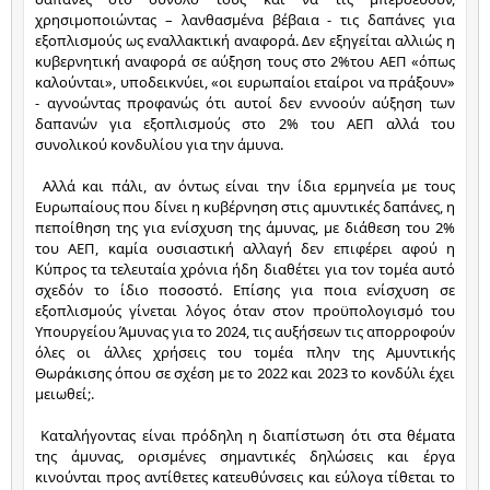
χρησιμοποιώντας – λανθασμένα βέβαια - τις δαπάνες για 
εξοπλισμούς ως εναλλακτική αναφορά. Δεν εξηγείται αλλιώς η 
κυβερνητική αναφορά σε αύξηση τους στο 2%του ΑΕΠ «όπως 
καλούνται», υποδεικνύει, «οι ευρωπαίοι εταίροι να πράξουν» 
- αγνοώντας προφανώς ότι αυτοί δεν εννοούν αύξηση των 
δαπανών για εξοπλισμούς στο 2% του ΑΕΠ αλλά του 
συνολικού κονδυλίου για την άμυνα.
 Αλλά και πάλι, αν όντως είναι την ίδια ερμηνεία με τους 
Ευρωπαίους που δίνει η κυβέρνηση στις αμυντικές δαπάνες, η 
πεποίθηση της για ενίσχυση της άμυνας, με διάθεση του 2% 
του ΑΕΠ, καμία ουσιαστική αλλαγή δεν επιφέρει αφού η 
Κύπρος τα τελευταία χρόνια ήδη διαθέτει για τον τομέα αυτό 
σχεδόν το ίδιο ποσοστό. Επίσης για ποια ενίσχυση σε 
εξοπλισμούς γίνεται λόγος όταν στον προϋπολογισμό του 
Υπουργείου Άμυνας για το 2024, τις αυξήσεων τις απορροφούν 
όλες οι άλλες χρήσεις του τομέα πλην της Αμυντικής 
Θωράκισης όπου σε σχέση με το 2022 και 2023 το κονδύλι έχει 
μειωθεί;.
 Καταλήγοντας είναι πρόδηλη η διαπίστωση ότι στα θέματα 
της άμυνας, ορισμένες σημαντικές δηλώσεις και έργα 
κινούνται προς αντίθετες κατευθύνσεις και εύλογα τίθεται το 