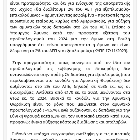
είναι προτεραιότητα και ότι για ενίσχυση της αποτρεπτικής 
της ισχύος «θα διαθέτουμε 2% του ΑΕΠ για εξοπλισμούς» 
(επικαλούμενος – ερμηνεύοντας εσφαλμένα - προτροπές προς 
ευρωπαίους εταίρους, κυρίως από Αμερικανούς, για αύξηση 
των αμυντικών τους δαπανών στο 2% του ΑΕΠ). Επίσης ο 
Υπουργός Άμυνας κατά την πρόσφατη εξέταση του 
προϋπολογισμού του 2024 για την άμυνα στη Βουλή 
υπογράμμισε ότι «είναι προτεραιότητα η άμυνα και είναι 
δέσμευση το 2% του ΑΕΠ για εξοπλισμούς» (ΚΥΠΕ 17/11/2023).
 Στην πραγματικότητα, όπως συνάγεται από τον ίδιο τον 
προϋπολογισμό της κυβέρνησης, οι διακηρύξεις δεν 
αντανακλώνται στην πράξη. Οι δαπάνες για εξοπλισμούς (που 
περιλαμβάνονται στο κονδύλι για Αμυντική Θωράκιση) δεν 
αυξάνονται στο 2% του ΑΠΕ, δηλαδή σε €586 εκ., ως οι 
διακηρύξεις. Αντίθετα από €170 εκ. το 2023, μειώνονται στα 
€162 εκ. το 2024. Βασικά το κονδύλι για την Αμυντική 
Θωράκιση είναι το μόνο που μειώνεται στον αμυντικό 
προϋπολογισμό ( -4,67%), ενώ αυξάνονται οι δαπάνες για την 
Εθνική Φρουρά κατά 9,3% και τον Κυπριακό Στρατό κατά 10,%, 
προφανώς ένεκα αύξησης κόστους διαβίωσης και απολαβών.
 Πιθανό να υπάρχει συγχυσμένη αντίληψη για τις αμυντικές 
δαπάνες στο σύνολο τους και να τις μπερδεύουν, 