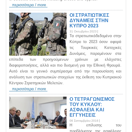
περισσότερα / more
ΟΙ ΣΤΡΑΤΙΩΤΙΚΕΣ
ΔΥΝΑΜΕΙΣ ΣΤΗΝ
ΚΥΠΡΟ 2023
31 Οκτωβρίου 2023
Τα στρατιωτικάδεδομένα στην
Κύπρο to 2023 όσον αφορά
τις Τουρκικές Κατοχικές
Δυνάμεις, παραμένουν στα
επίπεδα των προηγούμενων χρόνων με ελάχιστες
διαφοροποιήσεις, αλλά και πιο δυσμενή για την Εθνική Φρουρά.
Αυτό είναι το γενικό συμπέρασμα από την παρουσίαση και
ανάλυση των στρατιωτικών στοιχείων της έκθεση του Κυπριακού
Κέντρου Στρατηγικών Μελετών.
περισσότερα / more
Ο ΤΕΤΡΑΓΩΝΙΣΜΟΣ
ΤΟΥ ΚΥΚΛΟΥ:
ΑΣΦΑΛΕΙΑ ΚΑΙ
ΕΓΓΥΗΣΕΙΣ
06 Σεπτεμβρίου 2016
H επίλυσης του
προβλήματος της ασφάλειας