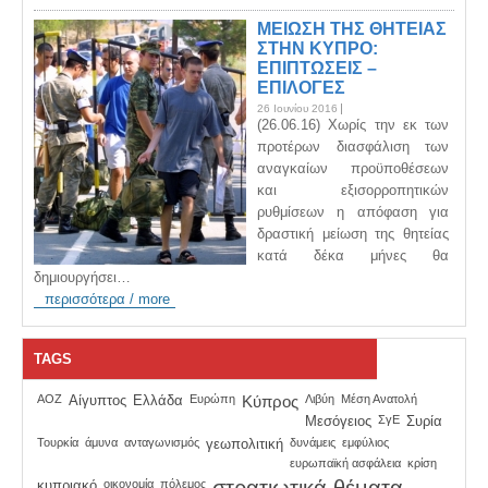
ΜΕΙΩΣΗ ΤΗΣ ΘΗΤΕΙΑΣ
ΣΤΗΝ ΚΥΠΡΟ:
ΕΠΙΠΤΩΣΕΙΣ –
ΕΠΙΛΟΓΕΣ
26 Ιουνίου 2016
(26.06.16) Χωρίς την εκ των
προτέρων διασφάλιση των
αναγκαίων προϋποθέσεων
και εξισορροπητικών
ρυθμίσεων η απόφαση για
δραστική μείωση της θητείας
κατά δέκα μήνες θα
δημιουργήσει…
περισσότερα / more
TAGS
ΑΟΖ
Αίγυπτος
Ελλάδα
Ευρώπη
Κύπρος
Λιβύη
Μέση Ανατολή
Μεσόγειος
ΣγΕ
Συρία
Τουρκία
άμυνα
ανταγωνισμός
γεωπολιτική
δυνάμεις
εμφύλιος
ευρωπαϊκή ασφάλεια
κρίση
στρατιωτικά θέματα
κυπριακό
οικονομία
πόλεμος