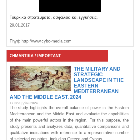
Τουρκικά στρατεύματα, ασφάλεια και εγγυήσεις.
29.01.2017
Πηγή: http://www.cybc-media.com
ΣΗΜΑΝΤΙΚΑ / IMPORTANT
THE MILITARY AND
STRATEGIC
LANDSCAPE IN THE
EASTERN
MEDITERRANEAN
AND THE MIDDLE EAST, 2024
17 Νοεμβρίου 2024
The study highlights the overall balance of power in the Eastern
Mediterranean and the Middle East and evaluate the capabilities
of the main powerful actors in the region. For this purpose, the
study presents and analyzes data, quantitative comparisons and
qualitative indications with reference to a representative number
of selected countries, including Greece and Cyprus.