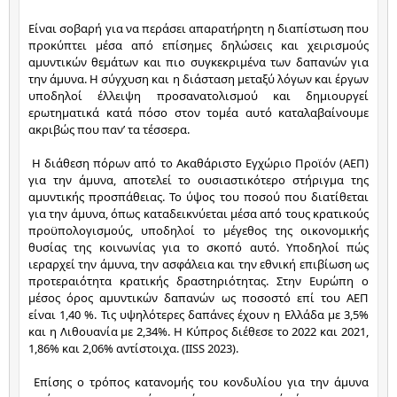
Είναι σοβαρή για να περάσει απαρατήρητη η διαπίστωση που 
προκύπτει μέσα από επίσημες δηλώσεις και χειρισμούς 
αμυντικών θεμάτων και πιο συγκεκριμένα των δαπανών για 
την άμυνα. Η σύγχυση και η διάσταση μεταξύ λόγων και έργων 
υποδηλοί έλλειψη προσανατολισμού και δημιουργεί 
ερωτηματικά κατά πόσο στον τομέα αυτό καταλαβαίνουμε 
ακριβώς που παν’ τα τέσσερα.
 Η διάθεση πόρων από το Ακαθάριστο Εγχώριο Προϊόν (ΑΕΠ) 
για την άμυνα, αποτελεί το ουσιαστικότερο στήριγμα της 
αμυντικής προσπάθειας. Το ύψος του ποσού που διατίθεται 
για την άμυνα, όπως καταδεικνύεται μέσα από τους κρατικούς 
προϋπολογισμούς, υποδηλοί το μέγεθος της οικονομικής 
θυσίας της κοινωνίας για το σκοπό αυτό. Υποδηλοί πώς 
ιεραρχεί την άμυνα, την ασφάλεια και την εθνική επιβίωση ως 
προτεραιότητα κρατικής δραστηριότητας. Στην Ευρώπη ο 
μέσος όρος αμυντικών δαπανών ως ποσοστό επί του ΑΕΠ 
είναι 1,40 %. Τις υψηλότερες δαπάνες έχουν η Ελλάδα με 3,5% 
και η Λιθουανία με 2,34%. Η Κύπρος διέθεσε το 2022 και 2021, 
1,86% και 2,06% αντίστοιχα. (IISS 2023).
 Επίσης ο τρόπος κατανομής του κονδυλίου για την άμυνα 