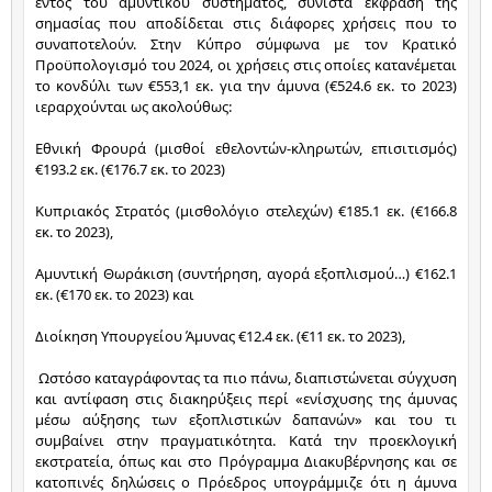
εντός του αμυντικού συστήματος, συνιστά έκφραση της 
σημασίας που αποδίδεται στις διάφορες χρήσεις που το 
συναποτελούν. Στην Κύπρο σύμφωνα με τον Κρατικό 
Προϋπολογισμό του 2024, οι χρήσεις στις οποίες κατανέμεται 
το κονδύλι των €553,1 εκ. για την άμυνα (€524.6 εκ. το 2023) 
ιεραρχούνται ως ακολούθως:
Εθνική Φρουρά (μισθοί εθελοντών-κληρωτών, επισιτισμός) 
€193.2 εκ. (€176.7 εκ. το 2023)
Κυπριακός Στρατός (μισθολόγιο στελεχών) €185.1 εκ. (€166.8 
εκ. το 2023),
Αμυντική Θωράκιση (συντήρηση, αγορά εξοπλισμού…) €162.1 
εκ. (€170 εκ. το 2023) και 
Διοίκηση Υπουργείου Άμυνας €12.4 εκ. (€11 εκ. το 2023),
 Ωστόσο καταγράφοντας τα πιο πάνω, διαπιστώνεται σύγχυση 
και αντίφαση στις διακηρύξεις περί «ενίσχυσης της άμυνας 
μέσω αύξησης των εξοπλιστικών δαπανών» και του τι 
συμβαίνει στην πραγματικότητα. Κατά την προεκλογική 
εκστρατεία, όπως και στο Πρόγραμμα Διακυβέρνησης και σε 
κατοπινές δηλώσεις ο Πρόεδρος υπογράμμιζε ότι η άμυνα 