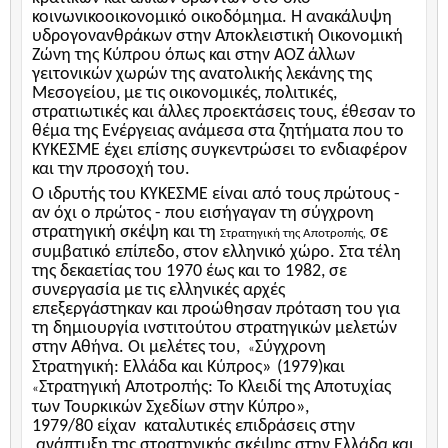
κοινωνικοοικονομικό οικοδόμημα. Η ανακάλυψη
υδρογονανθράκων στην Αποκλειστική Οικονομική
Ζώνη της Κύπρου όπως και στην ΑΟΖ άλλων
γειτονικών χωρών της ανατολικής λεκάνης της
Μεσογείου, με τις οικονομικές, πολιτικές,
στρατιωτικές και άλλες προεκτάσεις τους, έθεσαν το
θέμα της Ενέργειας ανάμεσα στα ζητήματα που το
ΚΥΚΕΣΜΕ έχει επίσης συγκεντρώσει το ενδιαφέρον
και την προσοχή του.
Ο ιδρυτής του ΚΥΚΕΣΜΕ είναι από τους πρώτους -
αν όχι ο πρώτος - που εισήγαγαν τη σύγχρονη
στρατηγική σκέψη και τη
σε
Στρατηγική της Αποτροπής
,
συμβατικό επίπεδο, στον ελληνικό χώρο.
Στα τέλη
της δεκαετίας του 1970 έως και το 1982,
σε
συνεργασία με τις ελληνικές αρχές
επεξεργάστηκαν
και προώθησαν
πρόταση του για
τη δημιουργία ινστιτούτου στρατηγικών μελετών
στην Αθήνα.
Οι μελέτες του,
Σύγχρονη
«
Στρατηγική: Ελλάδα και Κύπρος
»
(1979)και
Στρατηγική Αποτροπής: Το Κλειδί της Αποτυχίας
«
των Τουρκικών Σχεδίων στην Κύπρο»,
1979/80
είχαν
καταλυτικές επιδράσεις στην
ανάπτυξη της στρατηγικής σκέψης στην Ελλάδα και