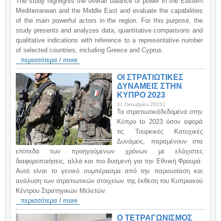
The study highlights the overall balance of power in the Eastern
Mediterranean and the Middle East and evaluate the capabilities
of the main powerful actors in the region. For this purpose, the
study presents and analyzes data, quantitative comparisons and
qualitative indications with reference to a representative number
of selected countries, including Greece and Cyprus.
περισσότερα / more
ΟΙ ΣΤΡΑΤΙΩΤΙΚΕΣ
ΔΥΝΑΜΕΙΣ ΣΤΗΝ
ΚΥΠΡΟ 2023
31 Οκτωβρίου 2023
Τα στρατιωτικάδεδομένα στην
Κύπρο to 2023 όσον αφορά
τις Τουρκικές Κατοχικές
Δυνάμεις, παραμένουν στα
επίπεδα των προηγούμενων χρόνων με ελάχιστες
διαφοροποιήσεις, αλλά και πιο δυσμενή για την Εθνική Φρουρά.
Αυτό είναι το γενικό συμπέρασμα από την παρουσίαση και
ανάλυση των στρατιωτικών στοιχείων της έκθεση του Κυπριακού
Κέντρου Στρατηγικών Μελετών.
περισσότερα / more
Ο ΤΕΤΡΑΓΩΝΙΣΜΟΣ