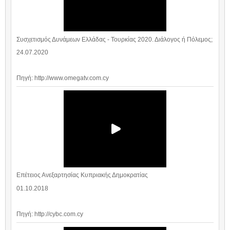
Συσχετισμός Δυνάμεων Ελλάδας - Τουρκίας 2020. Διάλογος ή Πόλεμος;
24.07.2020
Πηγή: http://www.omegatv.com.cy
Επέτειος Ανεξαρτησίας Κυπριακής Δημοκρατίας
01.10.2018
Πηγή: http://cybc.com.cy