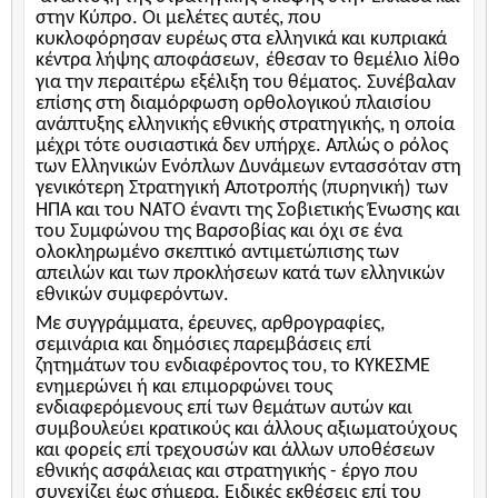
στην Κύπρο. Οι μελέτες αυτές, που
κυκλοφόρησαν
ευρέως στα ελληνικά και
κυπριακά
κέντρα λήψης
αποφάσεων,
έθεσαν το θεμέλιο λίθο
για την περαιτέρω εξέλιξη του θέματος. Συνέβαλαν
επίσης στη διαμόρφωση
ορθολογικού πλαισίου
ανάπτυξης ελληνικής εθνικής στρατηγικής, η οποία
μέχρι τότε ουσιαστικά δεν υπήρχε. Απλώς ο ρόλος
των Ελληνικών Ενόπλων Δυνάμεων εντασσόταν στη
γενικότερη Στρατηγική Αποτροπής (πυρηνική)
των
ΗΠΑ και του ΝΑΤΟ έναντι της Σοβιετικής Ένωσης και
του Συμφώνου της Βαρσοβίας και όχι σε ένα
ολοκληρωμένο σκεπτικό αντιμετώπισης των
απειλών και των προκλήσεων κατά των ελληνικών
εθνικών συμφερόντων.
Με συγγράμματα, έρευνες, αρθρογραφίες,
σεμινάρια και δημόσιες παρεμβάσεις επί
ζητημάτων του ενδιαφέροντος του, το ΚΥΚΕΣΜΕ
ενημερώνει ή και επιμορφώνει τους
ενδιαφερόμενους επί των θεμάτων αυτών και
συμβουλεύει κρατικούς και άλλους αξιωματούχους
και φορείς επί τρεχουσών και άλλων υποθέσεων
εθνικής ασφάλειας και στρατηγικής - έργο που
συνεχίζει έως σήμερα. Ειδικές εκθέσεις επί του