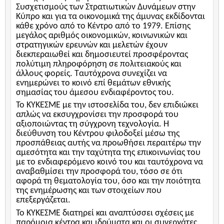
Συσχετισμούς των Στρατιωτικών Δυνάμεων στην
Κύπρο και για τα οικονομικά της άμυνας εκδίδονται
κάθε χρόνο από το Κέντρο από το 1979. Επίσης
μεγάλος αριθμός οικονομικών, κοινωνικών και
στρατηγικών ερευνών και μελετών έχουν
διεκπεραιωθεί και δημοσιευτεί προσφέροντας
πολύτιμη πληροφόρηση σε πολιτειακούς και
άλλους φορείς. Ταυτόχρονα συνεχίζει να
ενημερώνει το κοινό επί θεμάτων εθνικής
σημασίας του άμεσου ενδιαφέροντος του.
Το ΚΥΚΕΣΜΕ με την ιστοσελίδα του, δεν επιδιώκει
απλώς να εκσυγχρονίσει την προσφορά του
αξιοποιώντας τη σύγχρονη τεχνολογία. Η
διεύθυνση του Κέντρου φιλοδοξεί μέσω της
προσπάθειας αυτής να προωθήσει περαιτέρω την
αμεσότητα και την ταχύτητα της επικοινωνίας του
με το ενδιαφερόμενο κοινό του και ταυτόχρονα να
αναβαθμίσει την προσφορά του, τόσο σε ότι
αφορά τη θεματολογία του, όσο και την ποιότητα
της ενημέρωσης και των στοιχείων που
επεξεργάζεται.
Το ΚΥΚΕΣΜΕ διατηρεί και αναπτύσσει σχέσεις με
παρόμοια κέντρα και ιδρύματα και οι συνεργάτες