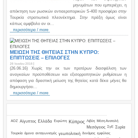
μηνυμάτων που εμπεριέχει, η
απόκτηση των ρωσικών αντιαεροπορικών S-400 προσφέρει στην
Τουρκία στρατιωτικά πλεονέκτημα. Στην πράξη όμως είναι
κάπως αμφίβολο αν οι…
περισσότερα / more
ΜΕΙΩΣΗ ΤΗΣ ΘΗΤΕΙΑΣ ΣΤΗΝ ΚΥΠΡΟ:
ΕΠΙΠΤΩΣΕΙΣ – ΕΠΙΛΟΓΕΣ
26 Ιουνίου 2016
(26.06.16) Χωρίς την εκ των προτέρων διασφάλιση των
αναγκαίων προϋποθέσεων και εξισορροπητικών ρυθμίσεων η
απόφαση για δραστική μείωση της θητείας κατά δέκα μήνες θα
δημιουργήσει…
περισσότερα / more
TAGS
ΑΟΖ
Αίγυπτος
Ελλάδα
Ευρώπη
Κύπρος
Λιβύη
Μέση Ανατολή
Μεσόγειος
ΣγΕ
Συρία
Τουρκία
άμυνα
ανταγωνισμός
γεωπολιτική
δυνάμεις
εμφύλιος