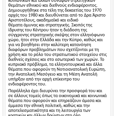
κοινωνικών και άλλων συναφών στρατηγικών
θεμάτων εθνικού και διεθνούς ενδιαφέροντος.
Δημιουργήθηκε στα τέλη της δεκαετίας του 1970
αρχές του 1980 και διευθύνεται από το Δρα Άριστο
Αριστοτέλους, ακαδημαϊκό και ειδικό
θέματα άμυνας και στρατηγικής. Σκοπός της
ίδρυσης του Κέντρου ήταν η διάδοση της
σύγχρονης στρατηγικής σκέψης στον ελληνόφωνο
χώρο, ήτοι στην Ελλάδα και την Κύπρο, καθώς και
για να βοηθήσει στην καλύτερη κατανόηση
διαφόρων προβλημάτων που σχετίζονται με τη
χρήση και το ρόλο του στρατιωτικού στοιχείου στις
διεθνείς σχέσεις και στο εσωτερικό των χωρών. Το
κυπριακό πρόβλημα, τα ελληνοτουρκικά και άλλα
θέματα που αφορούν τη Νοτιοανατολική Ευρώπη,
την Ανατολική Μεσόγειο και τη Μέση Ανατολή
υπήρξαν από την αρχή επίκεντρο του
ενδιαφέροντος του.
Παράλληλα έχει διευρύνει την προσφορά του και
σε άλλους τομείς όπως τα οικονομικά και κοινωνικά
θέματα που αφορούν και επηρεάζουν άμεσα και
έμμεσα την εθνική πολιτική, καθώς και την
αποτελεσματικότητα και τη λειτουργία των
κρατικών και άλλων δρώντων στο όλο