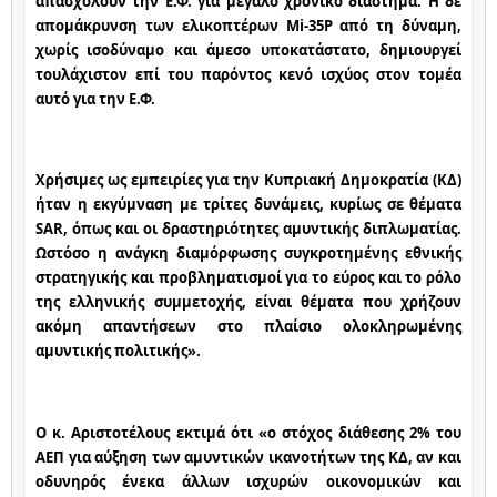
απασχολούν την Ε.Φ. για μεγάλο χρονικό διάστημα. Η δε 
απομάκρυνση των ελικοπτέρων Mi-35P από τη δύναμη, 
χωρίς ισοδύναμο και άμεσο υποκατάστατο, δημιουργεί 
τουλάχιστον επί του παρόντος κενό ισχύος στον τομέα 
αυτό για την Ε.Φ.
Χρήσιμες ως εμπειρίες για την Κυπριακή Δημοκρατία (ΚΔ) 
ήταν η εκγύμναση με τρίτες δυνάμεις, κυρίως σε θέματα 
SAR, όπως και οι δραστηριότητες αμυντικής διπλωματίας. 
Ωστόσο η ανάγκη διαμόρφωσης συγκροτημένης εθνικής 
στρατηγικής και προβληματισμοί για το εύρος και το ρόλο 
της ελληνικής συμμετοχής, είναι θέματα που χρήζουν 
ακόμη απαντήσεων στο πλαίσιο ολοκληρωμένης 
αμυντικής πολιτικής».
Ο κ. Αριστοτέλους εκτιμά ότι «ο στόχος διάθεσης 2% του 
ΑΕΠ για αύξηση των αμυντικών ικανοτήτων της ΚΔ, αν και 
οδυνηρός ένεκα άλλων ισχυρών οικονομικών και 