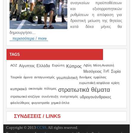
αναγκαίων προϋποθέσεων
και εξισορροπητικών
ρυθμίσεων η απόφαση για
δραστική μείωση της θητείας
κατά δέκα μήνες θα
δημιουργήσει…
περισσότερα / more
TAGS
ΑΟΖ
Αίγυπτος
Ελλάδα
Ευρώπη
Κύπρος
Λιβύη
Μέση Ανατολή
Μεσόγειος
ΣγΕ
Συρία
Τουρκία
άμυνα
ανταγωνισμός
γεωπολιτική
δυνάμεις
εμφύλιος
ευρωπαϊκή ασφάλεια
κρίση
στρατιωτικά θέματα
κυπριακό
οικονομία
πόλεμος
στρατιωτικό ισοζύγιο
συνέντευξη
συσχετισμός
υδρογονάνθρακες
φιλελεύθερος
φυγοστρατία
χημικά όπλα
ΣΥΝΔΕΣΕΙΣ / LINKS
Copyright © 2013
CCSS
. All rights reserved.