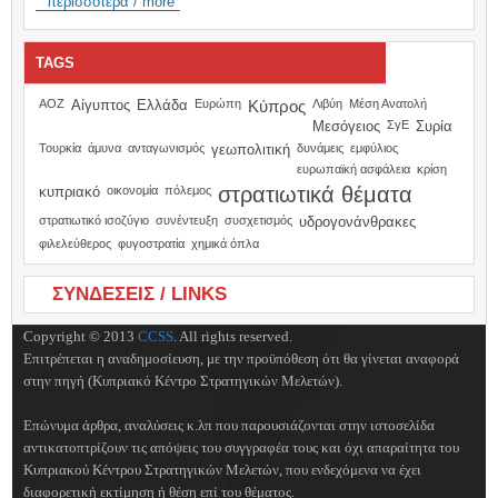
περισσότερα / more
TAGS
ΑΟΖ
Αίγυπτος
Ελλάδα
Ευρώπη
Κύπρος
Λιβύη
Μέση Ανατολή
Μεσόγειος
ΣγΕ
Συρία
Τουρκία
άμυνα
ανταγωνισμός
γεωπολιτική
δυνάμεις
εμφύλιος
ευρωπαϊκή ασφάλεια
κρίση
στρατιωτικά θέματα
κυπριακό
οικονομία
πόλεμος
στρατιωτικό ισοζύγιο
συνέντευξη
συσχετισμός
υδρογονάνθρακες
φιλελεύθερος
φυγοστρατία
χημικά όπλα
ΣΥΝΔΕΣΕΙΣ / LINKS
Copyright © 2013
CCSS
. All rights reserved.
Επιτρέπεται η αναδημοσίευση, με την προϋπόθεση ότι θα γίνεται αναφορά
στην πηγή (Κυπριακό Κέντρο Στρατηγικών Μελετών).
Επώνυμα άρθρα, αναλύσεις κ.λπ που παρουσιάζονται στην ιστοσελίδα
αντικατοπτρίζουν τις απόψεις του συγγραφέα τους και όχι απαραίτητα του
Κυπριακού Κέντρου Στρατηγικών Μελετών, που ενδεχόμενα να έχει
διαφορετική εκτίμηση ή θέση επί του θέματος.