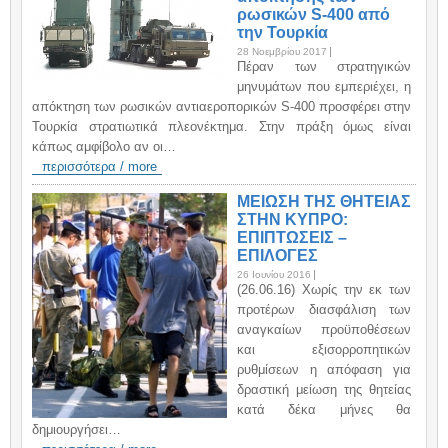
ρωσικών S-400 από
την Τουρκία
28 Νοεμβρίου 2017
Πέραν των στρατηγικών
μηνυμάτων που εμπεριέχει, η
απόκτηση των ρωσικών αντιαεροπορικών S-400 προσφέρει στην
Τουρκία στρατιωτικά πλεονέκτημα. Στην πράξη όμως είναι
κάπως αμφίβολο αν οι…
περισσότερα / more
ΜΕΙΩΣΗ ΤΗΣ ΘΗΤΕΙΑΣ
ΣΤΗΝ ΚΥΠΡΟ:
ΕΠΙΠΤΩΣΕΙΣ –
ΕΠΙΛΟΓΕΣ
26 Ιουνίου 2016
(26.06.16) Χωρίς την εκ των
προτέρων διασφάλιση των
αναγκαίων προϋποθέσεων
και εξισορροπητικών
ρυθμίσεων η απόφαση για
δραστική μείωση της θητείας
κατά δέκα μήνες θα
δημιουργήσει…