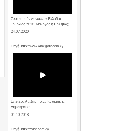
Συσχετισμός Δυνάμεων Ελλάδας -
Τουρκίας 2020. Διάλογος ή Πόλεμος;
24.07.2020
Πηγή: http://www.omegatv.com.cy
Επέτειος Ανεξαρτησίας Κυπριακής
Δημοκρατίας
01.10.2018
Πηγή: http://cybc.com.cy