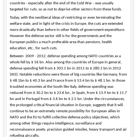
countries - especially after the end of the Cold War - was usually
targeted for cuts, so as not to deprive other sectors from these funds.
Today, with the neoliberal ideas of restricting or even terminating the
welfare state, and in light of the crisis in Europe, the cuts are extended
more drastically than before in other fields of government expenditure.
However the defense sector still is for the governments and the
European publics a much preferable area than pensions, health
education, etc., for such cuts.
Between
2009 - 2012, defense spending among NATO countries as a
whole fell by $ 56 bn. Also among the countries of Europe in general,
defense spending fell from $ 303.1 bn in 2011 to $ 280.1 bn in 2012
(
IISS
). Notable reductions were those of big countries like Germany, from
$ 48.1bn to $ 40.3 bn and France from $ 53.4 bn to $ 48.1 bn. In those
troubled economies at the South like Italy, defense spending was
reduced from $ 30.2 bn to $ 23.6 bn., in Spain, from $ 13.9 bn to $ 11.7
bn and in Portugal from $ 3.6 bn to $ 2.5 bn. Under the circumstances,
the prolonged critical financial situation in Europe, suggests that it will
continue to be an extremely remote possibility for European allies in
NATO and the EU to fulfill collective defense policy objectives, which
among other things require intelligence, surveillance and
reconnaissance assets, precision guided missiles, heavy transport and air
refueling aircrafts.