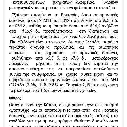
κατευθυνόμενων
βλημάτων ακριβείας,
βαρέων
μεταγωγικών
και αεροσκαφών
ανεφοδιασμού στον αέρα.
Εξαίρεση αποτελούν
η Βρετανία, όπου οι αμυντικές
δαπάνες
μεταξύ 2011 και 2012 αυξήθηκαν από $63.5 δ.
σε $64 δ., καθώς και η Τουρκία όπου
από
$14,4 ανήλθαν
στα
$16,9 δ., προσβλέποντας
στη διατήρηση και
ενίσχυση της αξιοπιστίας των Ενόπλων Δυνάμεων τους.
Πιο αξιόλογο είναι το γεγονός
ότι στην Ελλάδα,
παρά το
τεράστιο οικονομικό πρόβλημα και τις αιματηρές
περικοπές
του δημοσίου,
οι αμυντικές δαπάνες
αυξήθηκαν από $6,5 δ. σε $7,6 δ.,
μεταφέροντας
προφανώς
μήνυμα ότι η κρίση δεν κάμπτει την
αποφασιστικότητα της να υπερασπίσει απειλούμενα
εθνικά της συμφέροντα. Οι
χώρες
αυτές έχουν και το
υψηλότερο ποσοστό αμυντικών δαπανών επί
του ΑΕΠ
(Ελλάδα ,2.9%,
Η.Β. 2.6% και Τουρκία 2,1%) σε σύγκριση
το μέσο όρο του 1.5% των ευρωπαϊκών χωρών.
Κύπρος
Όσον αφορά την Κύπρο, οι εξαιρετικά αρνητικοί ρυθμοί
ανάπτυξης και οι απαιτούμενες περικοπές στις κρατικές
δαπάνες, αναπόφευκτα ασκούν ασφυκτικές πιέσεις στα
κονδύλια για την άμυνα, πράγμα ιδιαίτερα δύσκολο όταν
τα τουρκικά στρατεύματα στο κατεχόμενο τμήμα του