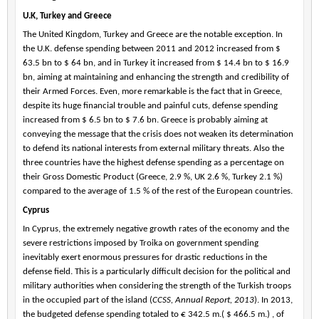
U.K, Turkey and Greece
The United Kingdom, Turkey and Greece are the notable exception. In
the U.K. defense spending between 2011 and 2012 increased from $
63.5 bn to $ 64 bn, and in Turkey it increased from $ 14.4 bn to $ 16.9
bn, aiming at maintaining and enhancing the strength and credibility of
their Armed Forces. Even, more remarkable is the fact that in Greece,
despite its huge financial trouble and painful cuts, defense spending
increased from $ 6.5 bn to $ 7.6 bn. Greece is probably aiming at
conveying the message that the crisis does not weaken its determination
to defend its national interests from external military threats. Also the
three countries have the highest defense spending as a percentage on
their Gross Domestic Product (Greece, 2.9 %, UK 2.6 %, Turkey 2.1 %)
compared to the average of 1.5 % of the rest of the European countries.
Cyprus
In Cyprus, the extremely negative growth rates of the economy and the
severe restrictions imposed by Troika on government spending
inevitably exert enormous pressures for drastic reductions in the
defense field. This is a particularly difficult decision for the political and
military authorities when considering the strength of the Turkish troops
in the occupied part of the island (
CCSS, Annual Report, 2013
). In 2013,
the budgeted defense spending totaled to € 342.5 m.( $ 466.5 m.) , of