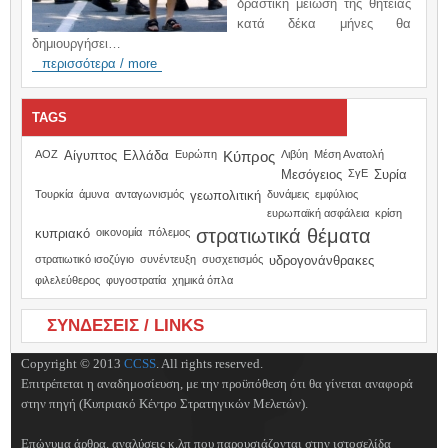
δραστική μείωση της θητείας
κατά δέκα μήνες θα
δημιουργήσει…
περισσότερα / more
TAGS
ΑΟΖ
Αίγυπτος
Ελλάδα
Ευρώπη
Κύπρος
Λιβύη
Μέση Ανατολή
Μεσόγειος
ΣγΕ
Συρία
Τουρκία
άμυνα
ανταγωνισμός
γεωπολιτική
δυνάμεις
εμφύλιος
ευρωπαϊκή ασφάλεια
κρίση
στρατιωτικά θέματα
κυπριακό
οικονομία
πόλεμος
στρατιωτικό ισοζύγιο
συνέντευξη
συσχετισμός
υδρογονάνθρακες
φιλελεύθερος
φυγοστρατία
χημικά όπλα
ΣΥΝΔΕΣΕΙΣ / LINKS
Copyright © 2013
CCSS
. All rights reserved.
Επιτρέπεται η αναδημοσίευση, με την προϋπόθεση ότι θα γίνεται αναφορά
στην πηγή (Κυπριακό Κέντρο Στρατηγικών Μελετών).
Επώνυμα άρθρα, αναλύσεις κ.λπ που παρουσιάζονται στην ιστοσελίδα