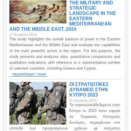
THE MILITARY AND
STRATEGIC
LANDSCAPE IN THE
EASTERN
MEDITERRANEAN
AND THE MIDDLE EAST, 2024
17 Νοεμβρίου 2024
The study highlights the overall balance of power in the Eastern
Mediterranean and the Middle East and evaluate the capabilities
of the main powerful actors in the region. For this purpose, the
study presents and analyzes data, quantitative comparisons and
qualitative indications with reference to a representative number
of selected countries, including Greece and Cyprus.
περισσότερα / more
ΟΙ ΣΤΡΑΤΙΩΤΙΚΕΣ
ΔΥΝΑΜΕΙΣ ΣΤΗΝ
ΚΥΠΡΟ 2023
31 Οκτωβρίου 2023
Τα στρατιωτικάδεδομένα στην
Κύπρο to 2023 όσον αφορά
τις Τουρκικές Κατοχικές
Δυνάμεις, παραμένουν στα
επίπεδα των προηγούμενων χρόνων με ελάχιστες