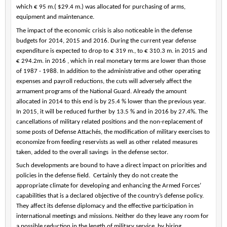
which € 95 m.( $29.4 m.) was allocated for purchasing of arms,
equipment and maintenance.
The impact of the economic crisis is also noticeable in the defense
budgets for 2014, 2015 and 2016. During the current year defense
expenditure is expected to drop to € 319 m., to € 310.3 m. in 2015 and
€ 294.2m. in 2016 , which in real monetary terms are lower than those
of 1987 - 1988. In addition to the administrative and other operating
expenses and payroll reductions, the cuts will adversely affect the
armament programs of the National Guard. Already the amount
allocated in 2014 to this end is by 25.4 % lower than the previous year.
In 2015, it will be reduced further by 13.5 % and in 2016 by 27.4%. The
cancellations of military related positions and the non-replacement of
some posts of Defense Attachés, the modification of military exercises to
economize from feeding reservists as well as other related measures
taken, added to the overall savings
in the defense sector.
Such developments are bound to have a direct impact on priorities and
policies in the defense field.
Certainly they do not create the
appropriate climate for developing and enhancing the Armed Forces’
capabilities that is a declared objective of the country’s defense policy.
They affect its defense diplomacy and the effective participation in
international meetings and missions. Neither do they leave any room for
a possible reduction in the length of military service, by hiring