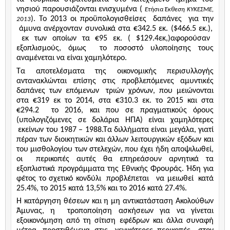
νησιού παρουσιάζονται ενισχυμένα (
Ετήσια Έκθεση ΚΥΚΕΣΜΕ,
). Το 2013 οι προϋπολογισθείσες
δαπάνες
για την
2013
άμυνα ανέρχονταν συνολικά στα €342.5 εκ. ($466.5 εκ.),
εκ των οποίων τα €95 εκ. ( $129.4εκ,)αφορούσαν
εξοπλισμούς, όμως
το ποσοστό υλοποίησης τους
αναμένεται να είναι χαμηλότερο.
Τα αποτελέσματα της οικονομικής περισυλλογής
αντανακλώνται επίσης στις προβλεπόμενες αμυντικές
δαπάνες των επόμενων
τριών χρόνων, που μειώνονται
στα €319 εκ το 2014, στα €310.3 εκ. το 2015 και στα
€294.2
το 2016, και που σε πραγματικούς όρους
(υπολογιζόμενες σε δολάρια ΗΠΑ) είναι χαμηλότερες
εκείνων του 1987 – 1988.Τα διλλήματα είναι μεγάλα, γιατί
πέραν των διοικητικών και άλλων λειτουργικών εξόδων και
του μισθολογίου των στελεχών, που έχει ήδη αποψιλωθεί,
οι
περικοπές αυτές θα επηρεάσουν αρνητικά τα
εξοπλιστικά προγράμματα της Εθνικής Φρουράς. Ήδη για
φέτος το σχετικό κονδύλι
προβλέπεται
να μειωθεί
κατά
25.4%, το 2015 κατά 13,5% και το 2016 κατά 27.4%.
Η κατάργηση θέσεων και η μη αντικατάσταση Ακολούθων
Άμυνας, η
τροποποίηση ασκήσεων για να γίνεται
εξοικονόμηση από τη σίτιση εφέδρων και άλλα συναφή