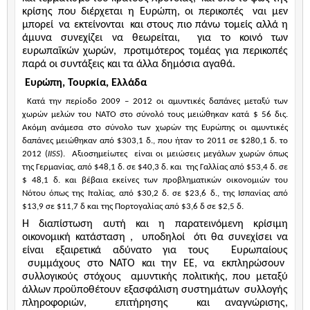
κρίσης που διέρχεται η Ευρώπη, οι περικοπές
ναι μεν
μπορεί
να εκτείνονται
και στους πιο πάνω τομείς αλλά η
άμυνα συνεχίζει να θεωρείται,
για το κοινό των
ευρωπαϊκών χωρών,
προτιμότερος τομέας για περικοπές
παρά οι συντάξεις και τα άλλα δημόσια αγαθά.
Ευρώπη, Τουρκία, Ελλάδα
Κατά την περίοδο 2009 – 2012 οι αμυντικές δαπάνες μεταξύ των
χωρών μελών του ΝΑΤΟ στο σύνολό τους μειώθηκαν κατά $ 56 δις.
Ακόμη ανάμεσα στο σύνολο των χωρών της Ευρώπης οι αμυντικές
δαπάνες μειώθηκαν από $303,1 δ., που ήταν το 2011 σε $280,1 δ. το
2012 (
IISS
).
Αξιοσημείωτες
είναι οι μειώσεις μεγάλων χωρών όπως
της Γερμανίας, από $48,1 δ. σε $40,3 δ. και
της Γαλλίας από $53,4 δ. σε
$ 48,1 δ. και βέβαια εκείνες των προβληματικών οικονομιών του
Νότου όπως της Ιταλίας, από $30,2 δ. σε $23,6 δ., της Ισπανίας από
$13,9 σε $11,7 δ και της Πορτογαλίας από $3,6 δ σε $2,5 δ.
Η διαπίστωση αυτή και η παρατεινόμενη κρίσιμη
οικονομική κατάσταση ,
υποδηλοί
ότι θα συνεχίσει να
είναι εξαιρετικά αδύνατο για τους
Ευρωπαίους
συμμάχους στο ΝΑΤΟ και την ΕΕ, να εκπληρώσουν
συλλογικούς στόχους
αμυντικής πολιτικής, που μεταξύ
άλλων προϋποθέτουν εξασφάλιση συστημάτων
συλλογής
πληροφοριών,
επιτήρησης
και αναγνώρισης,