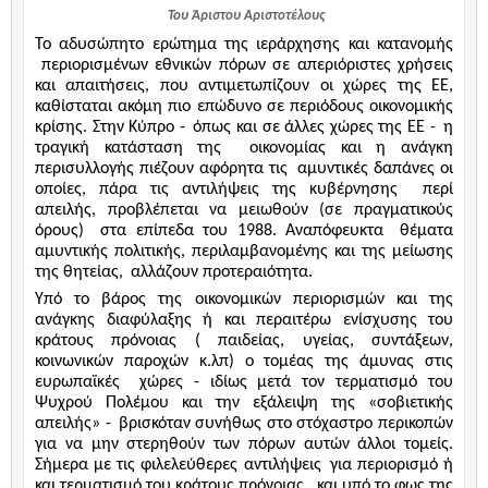
Του Άριστου Αριστοτέλους
Το αδυσώπητο ερώτημα της ιεράρχησης και κατανομής
περιορισμένων εθνικών πόρων σε απεριόριστες χρήσεις
και απαιτήσεις, που αντιμετωπίζουν οι χώρες της ΕΕ,
καθίσταται ακόμη πιο επώδυνο σε περιόδους οικονομικής
κρίσης. Στην Κύπρο -
όπως και σε άλλες χώρες της ΕΕ -
η
τραγική κατάσταση της
οικονομίας και η ανάγκη
περισυλλογής πιέζουν αφόρητα τις
αμυντικές δαπάνες οι
οποίες, πάρα τις αντιλήψεις της κυβέρνησης
περί
απειλής, προβλέπεται να μειωθούν (σε πραγματικούς
όρους)
στα επίπεδα του 1988. Αναπόφευκτα
θέματα
αμυντικής πολιτικής, περιλαμβανομένης και της μείωσης
της θητείας,
αλλάζουν προτεραιότητα.
Υπό το βάρος της οικονομικών περιορισμών και της
ανάγκης διαφύλαξης ή και περαιτέρω ενίσχυσης του
κράτους πρόνοιας ( παιδείας, υγείας, συντάξεων,
κοινωνικών παροχών κ.λπ) ο τομέας της άμυνας στις
ευρωπαϊκές
χώρες - ιδίως μετά τον τερματισμό του
Ψυχρού Πολέμου και την εξάλειψη της «σοβιετικής
απειλής» -
βρισκόταν συνήθως στο στόχαστρο περικοπών
για να μην στερηθούν των πόρων αυτών άλλοι τομείς.
Σήμερα με τις φιλελεύθερες αντιλήψεις
για περιορισμό ή
και τερματισμό του κράτους πρόνοιας,
και υπό το φως της