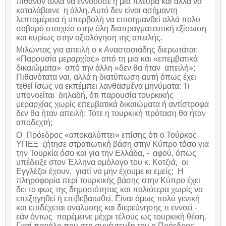
πιθανόν άλλα να εννοούσε η μια πλευρά και άλλα να
καταλάβαινε η άλλη. Αυτό δεν είναι ασήμαντη
λεπτομέρεια ή υπερβολή να επισημανθεί αλλά πολύ
σοβαρό στοιχείο στην όλη διαπραγματευτική εξίσωση
και κυρίως στην αξιολόγηση της απειλής.
Μιλώντας για απειλή ο κ Αναστασιάδης διερωτάται:
«Παρουσία μεραρχίας» από τη μια και «επεμβατικά
δικαιώματα» από την άλλη «δεν θα ήταν απειλή»;
Πιθανότατα ναι, αλλά η διατύπωση αυτή όπως έχει
τεθεί ίσως να εκπέμπει λανθασμένα μηνύματα: Τι
υπονοείται δηλαδή, ότι παρουσία τουρκικής
μεραρχίας χωρίς επεμβατικά δικαιώματα ή αντίστροφα
δεν θα ήταν απειλή; Τότε η τουρκική πρόταση θα ήταν
αποδεχτή;
Ο Πρόεδρος «αποκαλύπτει» επίσης ότι ο Τούρκος
ΥΠΕΞ ζήτησε στρατιωτική βάση στην Κύπρο τόσο για
την Τουρκία όσο και για την Ελλάδα, - αφού, όπως
υπέδειξε στον Έλληνα ομόλογο του κ. Κοτζιά, οι
Εγγλέζοι έχουν, γιατί να μην έχουμε κι εμείς; Η
πληροφορία περί τουρκικής βάσης στην Κύπρο έχει
δει το φως της δημοσιότητας και παλιότερα χωρίς να
επεξηγηθεί ή επιβεβαιωθεί. Είναι όμως πολύ γενική
και επιδέχεται ανάλυσης και διερεύνησης τι εννοεί -
εάν όντως παρέμεινε μέχρι τέλους ως τουρκική θέση.
Γιατί παρόλο που στη συνέντευξη του ο Πρόεδρος