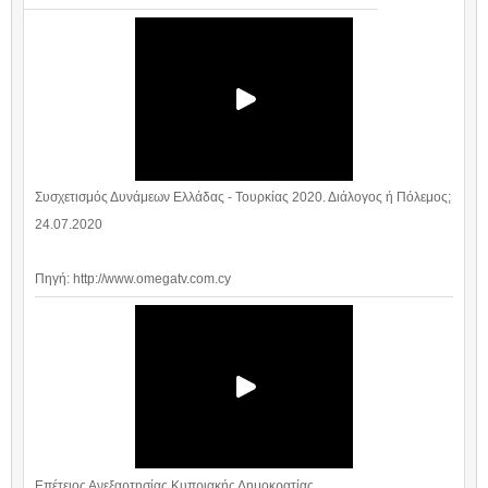
Συσχετισμός Δυνάμεων Ελλάδας - Τουρκίας 2020. Διάλογος ή Πόλεμος;
24.07.2020
Πηγή: http://www.omegatv.com.cy
Επέτειος Ανεξαρτησίας Κυπριακής Δημοκρατίας