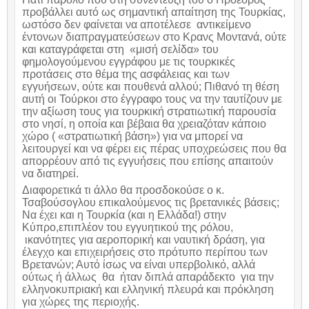
προβάλλει αυτό ως σημαντική απαίτηση της Τουρκίας,
ωστόσο δεν φαίνεται να αποτέλεσε αντικείμενο
έντονων διαπραγματεύσεων στο Κρανς Μοντανά, ούτε
και καταγράφεται στη «μισή σελίδα» του
φημολογούμενου εγγράφου με τις τουρκικές
προτάσεις στο θέμα της ασφάλειας και των
εγγυήσεων, ούτε και πουθενά αλλού; Πιθανό τη θέση
αυτή οι Τούρκοι στο έγγραφο τους να την ταυτίζουν με
την αξίωση τους για τουρκική στρατιωτική παρουσία
στο νησί, η οποία και βέβαια θα χρειαζόταν κάποιο
χώρο ( «στρατιωτική βάση») για να μπορεί να
λειτουργεί και να φέρει εις πέρας υποχρεώσεις που θα
απορρέουν από τις εγγυήσεις που επίσης απαιτούν
να διατηρεί.
Διαφορετικά τι άλλο θα προσδοκούσε ο κ.
Τσαβούσογλου επικαλούμενος τις βρετανικές βάσεις;
Να έχει και η Τουρκία (και η Ελλάδα!) στην
Κύπρο,επιπλέον του εγγυητικού της ρόλου,
ικανότητες για αεροπορική και ναυτική δράση, για
έλεγχο και επιχειρήσεις στο πρότυπο περίπου των
Βρετανών; Αυτό ίσως να είναι υπερβολικό, αλλά
ούτως ή άλλως θα ήταν διπλά απαράδεκτο για την
ελληνοκυπριακή και ελληνική πλευρά και πρόκληση
για χώρες της περιοχής.