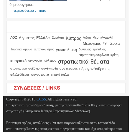
δημιουργήσει…
περισσότερα / more
TAGS
ΑΟΖ
Αίγυπτος
Ελλάδα
Ευρώπη
Κύπρος
Λιβύη
Μέση Ανατολή
Μεσόγειος
ΣγΕ
Συρία
Τουρκία
άμυνα
ανταγωνισμός
γεωπολιτική
δυνάμεις
εμφύλιος
ευρωπαϊκή ασφάλεια
κρίση
στρατιωτικά θέματα
κυπριακό
οικονομία
πόλεμος
στρατιωτικό ισοζύγιο
συνέντευξη
συσχετισμός
υδρογονάνθρακες
φιλελεύθερος
φυγοστρατία
χημικά όπλα
ΣΥΝΔΕΣΕΙΣ / LINKS
Copyright © 2013
CCSS
. All rights reserved.
Επιτρέπεται η αναδημοσίευση, με την προϋπόθεση ότι θα γίνεται αναφορά
στην πηγή (Κυπριακό Κέντρο Στρατηγικών Μελετών).
Επώνυμα άρθρα, αναλύσεις κ.λπ που παρουσιάζονται στην ιστοσελίδα
αντικατοπτρίζουν τις απόψεις του συγγραφέα τους και όχι απαραίτητα του