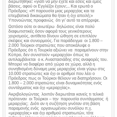
διερωτήθηκε: «γιατί να μην έχετε και εσείς και εμείς
βάσεις, αφού οι Εγγλέζοι έχουν;... Και ερωτά ο
Πρόεδρος: «Η παρουσία μιας μεραρχίας και τα
επεμβατικά δικαιώματα θα ήταν ή όχι απειλή;»
Υπονοώντας προφανώς ότι γι’ αυτό τα απέρριψε.
Ωστόσο ούτε οι ανωτέρω δηλώσεις είναι πολύ
διαφωτιστικές όσον αφορά τους γενικότερους
χειρισμούς, αντίθετα δίνουν ώθηση σε επιπλέον
σκέψεις και συνειρμούς. Για παράδειγμα οι 1.800 –
2.000 Τούρκοι στρατιώτες που αποκάλυψε ο
Πρόεδρος ότι η Τουρκία αξιώνει να παραμείνουν στην
Κύπρο, δεν συνιστούν «μεραρχία» όπως το
αντιλαμβάνεται ο κ. Αναστασιάδης στις αναφορές του.
Μπορεί να διαφέρει από χώρα σε χώρα, αλλά η
συνηθισμένη δύναμη μιας μεραρχίας είναι γύρω στις
10.000 στρατιώτες και όχι οι αριθμοί που λέει ο
Πρόεδρος πως οι Τούρκοι θέλουν να διατηρήσουν. Οι
1.800 – 2.000 στρατιώτες είναι δυναμικότητας ενός
συντάγματος και όχι «μεραρχίας».
Ακριβολογώντας λοιπόν διερωτάται κανείς τι τελικά
πρότειναν οι Τούρκοι – την παρουσία συντάγματος ή
μεραρχίας; Διότι αν η συζήτηση γινόταν στη βάση
παραμονής ενός οργανωμένου συνόλου π.χ.
«μεραρχίας» και όχι αριθμού στρατιωτών, τότε