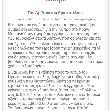
Του Δρ Άριστου Αριστοτέλους
Πρώην Βουλευτή, Ειδικού σε Θέματα Άμυνας και Στρατηγικής
Η εικόνα που εκπέμπεται για το τι πραγματικά έχει
συμβεί στη διάσκεψη για την Κύπρο στο Κρανς
Μοντανά όσον αφορά τις εγγυήσεις και την παρουσία
των τουρκικών στρατευμάτων, που οδήγησαν και στο
ης
ναυάγιο της 7
Ιουλίου, είναι αρκετά συγκεχυμένη.
Νέες δηλώσεις του Προέδρου της Δημοκρατίας περί
τουρκικής αξίωσης για μόνιμη παρουσία μεραρχίας
και δημιουργία στρατιωτικής βάσης στο νησί, δεν
βοηθούν και πολύ την εικόνα αυτή, που ίσως θα πάρει
χρόνο να ξεκαθαρίσει.
Είναι δεδομένη η εκτίμηση προς το θεσμό του
Προέδρου και ασφαλώς λαμβάνεται σοβαρά υπόψη
κάθε λέξη που διατυπώνει, ιδιαίτερα σε κρίσιμα
ζητήματα όπως η ασφάλεια και οι εγγυήσεις. Έτσι
κρίνεται και σχετική συνέντευξη του στον «Πολίτη»
στις 6. 8.2017
όπου
αποκαλύπτει» ότι
« οι Τούρκοι
«
αξιούν στρατιωτική βάση και μόνιμη παρουσία
μεραρχίας, 1.800-2.000 στρατιωτών» και ότι ο κ.
Τσαβούσογλου συνομιλώντας με τον κ. Κοτζιά