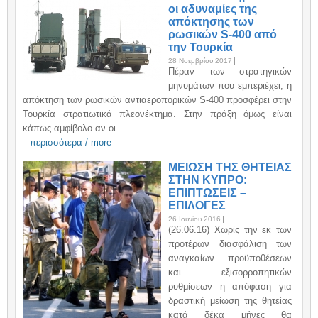
οι αδυναμίες της
απόκτησης των
ρωσικών S-400 από
την Τουρκία
28 Νοεμβρίου 2017
Πέραν των στρατηγικών
μηνυμάτων που εμπεριέχει, η
απόκτηση των ρωσικών αντιαεροπορικών S-400 προσφέρει στην
Τουρκία στρατιωτικά πλεονέκτημα. Στην πράξη όμως είναι
κάπως αμφίβολο αν οι…
περισσότερα / more
ΜΕΙΩΣΗ ΤΗΣ ΘΗΤΕΙΑΣ
ΣΤΗΝ ΚΥΠΡΟ:
ΕΠΙΠΤΩΣΕΙΣ –
ΕΠΙΛΟΓΕΣ
26 Ιουνίου 2016
(26.06.16) Χωρίς την εκ των
προτέρων διασφάλιση των
αναγκαίων προϋποθέσεων
και εξισορροπητικών
ρυθμίσεων η απόφαση για
δραστική μείωση της θητείας
κατά δέκα μήνες θα