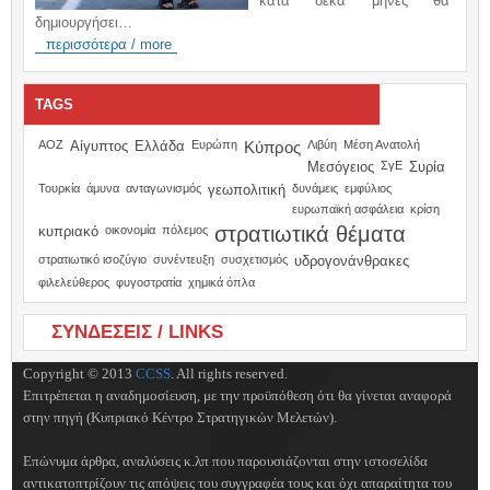
κατά δέκα μήνες θα
δημιουργήσει…
περισσότερα / more
TAGS
ΑΟΖ
Αίγυπτος
Ελλάδα
Ευρώπη
Κύπρος
Λιβύη
Μέση Ανατολή
Μεσόγειος
ΣγΕ
Συρία
Τουρκία
άμυνα
ανταγωνισμός
γεωπολιτική
δυνάμεις
εμφύλιος
ευρωπαϊκή ασφάλεια
κρίση
στρατιωτικά θέματα
κυπριακό
οικονομία
πόλεμος
στρατιωτικό ισοζύγιο
συνέντευξη
συσχετισμός
υδρογονάνθρακες
φιλελεύθερος
φυγοστρατία
χημικά όπλα
ΣΥΝΔΕΣΕΙΣ / LINKS
Copyright © 2013
CCSS
. All rights reserved.
Επιτρέπεται η αναδημοσίευση, με την προϋπόθεση ότι θα γίνεται αναφορά
στην πηγή (Κυπριακό Κέντρο Στρατηγικών Μελετών).
Επώνυμα άρθρα, αναλύσεις κ.λπ που παρουσιάζονται στην ιστοσελίδα
αντικατοπτρίζουν τις απόψεις του συγγραφέα τους και όχι απαραίτητα του