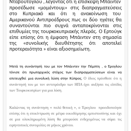
Νταβούτογλου , λέγοντας ότι η επίσκεψη Μπάιντεν
προσέδωσε «μομέντουμ» στις διαπραγματεύσεις
στο Κυπριακό και ότι η ανακοίνωση του
Αμερικανού Αντιπροέδρους πως οι δύο ηγέτες θα
συναντούνται πιο συχνά ανταποκρίνονται στις
επιθυμίες της τουρκοκυπριακής πλεράς. Ο Ερτούγκ
είπε επίσης ότι η έμφαση Μπάιντεν στη σημασία
της «συνολικής διευθέτησης ότι αποτελεί
προτεραιότητα » είναι αξιοσημείωτη.
Μετά τη συνάντησή του με τον Μπάιντεν την Πέμπτη , ο Έρογλου
τόνισε ότι πρωταρχικός στόχος των διαπραγματεύσεων είναι να
Ο ίδιος πρόσθεσε ότι η
επιτευχθεί μια συνολική λύση στην Κύπρος.
συνάντησή του με τον αντιπρόεδρο των ΗΠΑ έχει αυξήσει τις ελπίδες
των Τουρκοκυπρίων για μια λύση.
Καλώντας τη συνάντηση « πολύ θετική », ο Έρογλου
προειδοποίησε
επίσης ότι η επικέντρωση σε μέτρα οικοδόμησης εμπιστοσύνης και όχι
σε μια ολοκληρωμένη λύση θα μπορούσε ενδεχομένως να σύρει τις
ειρηνευτικές συνομιλίες σε μήκος χρόνου.