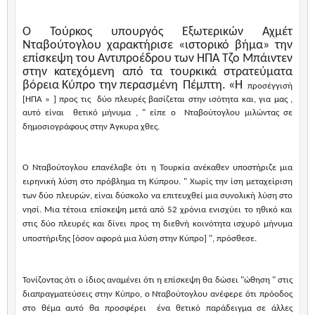
Ο Τούρκος υπουργός Εξωτερικών Αχμέτ
Νταβούτογλου χαρακτήρισε «ιστορικό βήμα» την
επίσκεψη του Αντιπροέδρου των ΗΠΑ Τζο Μπάιντεν
στην κατεχόμενη από τα τουρκικά στρατεύματα
βόρεια Κύπρο την περασμένη
Πέμπτη.
«
H
προσέγγισή
[ΗΠΑ » ] προς τις
δύο πλευρές βασίζεται στην ισότητα και, για μας ,
αυτό είναι
θετικό μήνυμα , " είπε ο
Νταβούτογλου μιλώντας σε
δημοσιογράφους στην Άγκυρα χθες.
Ο Νταβούτογλου επανέλαβε ότι η Τουρκία ανέκαθεν υποστήριζε μια
ειρηνική λύση στο πρόβλημα τη Κύπρου.
" Χωρίς την ίση μεταχείριση
των δύο πλευρών, είναι δύσκολο να επιτευχθεί μια συνολική λύση στο
νησί.
Μια τέτοια επίσκεψη μετά από 52 χρόνια ενισχύει το ηθικό και
στις δύο πλευρές και δίνει προς τη διεθνή κοινότητα ισχυρό μήνυμα
υποστήριξης [όσον αφορά μια λύση στην Κύπρο] ", πρόσθεσε.
Τονίζοντας ότι ο ίδιος αναμένει ότι η επίσκεψη θα δώσει "ώθηση " στις
διαπραγματεύσεις στην Κύπρο, ο Νταβούτογλου ανέφερε ότι πρόοδος
στο θέμα αυτό θα προσφέρει
ένα θετικό παράδειγμα σε άλλες