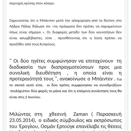
περιοχές κρίσης στον κόσμο.
Σημειώνεται ότι ο Μπάιντεν μετά την αποχώρηση από το δείπνο στο
Λήδρα Πάλας δήλωσε ότι «τα πράγματα δεν πρέπει να παραμείνουν
όπως είναι σήμερα ». Οι διαφορές μεταξύ των δύο κοινοτήτων δεν
είναι ασυμβίβαστες, είπε , προσθέτοντας ότι η λύση πρέπει να
προέλθει από τους Κυπρίους.
" Οι δύο ηγέτες συμφώνησαν να επιταχύνουν
τη
διαδικασία των διαπραγματεύσεων προς μια
συνολική διευθέτηση , η οποία είναι η
προτεραιότητά τους ", ανακοίνωσε ο Μπάιντεν .
Για
το σκοπό αυτό είπε,
οι δύο ηγέτες συμφώνησαν να συνεδριάζουν
τουλάχιστον δύο φορές το μήνα και ότι η επόμενη συνάντηση τους θα
είναι στις 2 Ιουνίου.
Μιλώντας στη
χθεσινή
Zaman ( Παρασκευή
23.05.2014),
ο ειδικός σύμβουλος και εκπρόσωπος
του
Έρογλου, Οσμάν Ερτούγκ επανέλαβε τις θέσεις