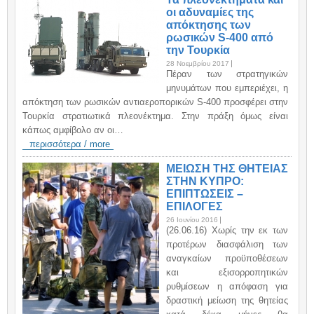
οι αδυναμίες της
απόκτησης των
ρωσικών S-400 από
την Τουρκία
28 Νοεμβρίου 2017
Πέραν των στρατηγικών
μηνυμάτων που εμπεριέχει, η
απόκτηση των ρωσικών αντιαεροπορικών S-400 προσφέρει στην
Τουρκία στρατιωτικά πλεονέκτημα. Στην πράξη όμως είναι
κάπως αμφίβολο αν οι…
περισσότερα / more
ΜΕΙΩΣΗ ΤΗΣ ΘΗΤΕΙΑΣ
ΣΤΗΝ ΚΥΠΡΟ:
ΕΠΙΠΤΩΣΕΙΣ –
ΕΠΙΛΟΓΕΣ
26 Ιουνίου 2016
(26.06.16) Χωρίς την εκ των
προτέρων διασφάλιση των
αναγκαίων προϋποθέσεων
και εξισορροπητικών
ρυθμίσεων η απόφαση για
δραστική μείωση της θητείας