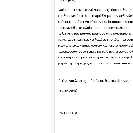
συμφέρον;
Από τα πιο πάνω συνάγεται πως τόσο το θέμα
Υποθέσεων όσο
και το πρόβλημα των πιθανών
κράτους,
πρέπει να τύχουν της δέουσας σημασ
συμφωνηθεί το πλαίσιο, οι προσανατολισμοί, ο
πολιτικής του κοινού κράτους στις ανωτέρω Υ
να κατανοεί μεν και να λαμβάνει υπόψη τα συμφ
εξωκυπριακών παραγόντων και πεδίο προστρι
παραλύσουν οι σχετικές με τα θέματα αυτά πολ
ένα κυπροκεντρικό σύστημα
σε θέματα ασφάλ
χώρες της περιοχής και που να ανταποκρίνεται
*
Τέως Βουλευτής, ειδικός σε θέματα άμυνας κ
05.02.2016
ENGLISH TEXT