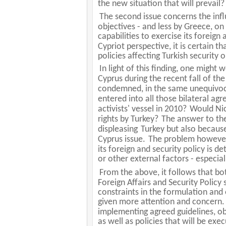
the new situation that will prevail
The second issue concerns the infl
objectives - and less by Greece, on
capabilities to exercise its foreign 
Cypriot perspective, it is certain 
policies affecting Turkish security o
In light of this finding, one migh
Cyprus during the recent fall of the 
condemned, in the same unequivocal
entered into all those bilateral agr
activists' vessel in 2010?
Would Nic
rights by Turkey?
The answer to the
displeasing
Turkey but also becaus
Cyprus issue.
The problem however i
its foreign and security policy is d
or other external factors - especial
From the above, it follows that bo
Foreign Affairs and Security Policy 
constraints in the formulation and e
given more attention and concern.
implementing agreed guidelines, ob
as well as policies that will be ex