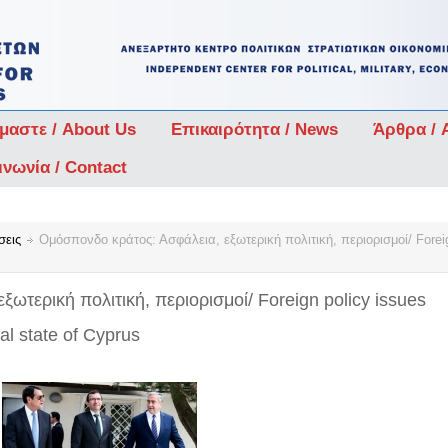
ίμαστε / About Us
Επικαιρότητα / News
Άρθρα / A
ινωνία / Contact
σεις
Ομόσπονδο κράτος: Ασφάλεια, εξωτερική πολιτική, περιορισμοί/ Foreign
ωτερική πολιτική, περιορισμοί/ Foreign policy issues
ral state of Cyprus