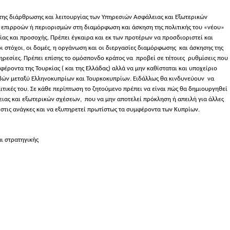
της διάρθρωσης και λειτουργίας των Υπηρεσιών Ασφάλειας και Εξωτερικών
 επιρροών ή περιορισμών στη διαμόρφωση και άσκηση της πολιτικής του «νέου»
ίας και προσοχής. Πρέπει έγκαιρα και εκ των προτέρων να προσδιοριστεί και
ι στόχοι, οι δομές, η οργάνωση και οι διεργασίες διαμόρφωσης
και άσκησης της
πηρεσίες. Πρέπει επίσης το ομόσπονδο κράτος να
προβεί σε τέτοιες
ρυθμίσεις που
έροντα της Τουρκίας ( και της Ελλάδας) αλλά να μην καθίσταται και υποχείριο
βών μεταξύ Ελληνοκυπρίων και Τουρκοκυπρίων. Ειδάλλως θα κινδυνεύουν
να
ιτικές του. Σε κάθε περίπτωση το ζητούμενο πρέπει να είναι πώς θα δημιουργηθεί
ειας και εξωτερικών σχέσεων,
που να μην αποτελεί πρόκληση ή απειλή για άλλες
 στις ανάγκες και να εξυπηρετεί πρωτίστως τα συμφέροντα των Κυπρίων.
αι στρατηγικής