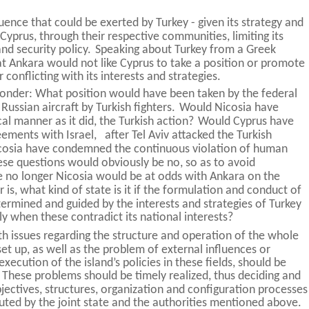
?
uence that could be exerted by Turkey - given its strategy and
 Cyprus, through their respective communities, limiting its
and security policy.
Speaking about Turkey from a Greek
that Ankara would not like Cyprus to take a position or promote
r conflicting with its interests and strategies.
t wonder: What position would have been taken by the federal
Russian aircraft by Turkish fighters.
Would Nicosia have
 manner as it did, the Turkish action?
Would Cyprus have
eements with Israel,
after Tel Aviv attacked the Turkish
osia have condemned the continuous violation of human
se questions would obviously be no, so as to avoid
e no longer Nicosia would be at odds with Ankara on the
s, what kind of state is it if the formulation and conduct of
etermined and guided by the interests and strategies of Turkey
ly when these contradict its national interests?
th issues regarding the structure and operation of the whole
set up, as well as the problem of external influences or
xecution of the island’s policies in these fields, should be
These problems should be timely realized, thus deciding and
jectives, structures, organization and configuration processes
ecuted by the joint state and the authorities mentioned above.