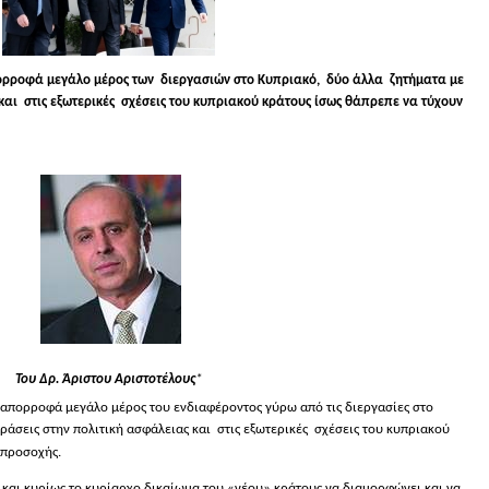
πορροφά μεγάλο μέρος των διεργασιών στο Κυπριακό,
δύο άλλα
ζητήματα με
 και
στις εξωτερικές
σχέσεις του κυπριακού κράτους ίσως θάπρεπε να τύχουν
Του Δρ. Άριστου
Αριστοτέλους
*
 απορροφά μεγάλο μέρος του ενδιαφέροντος γύρω από τις διεργασίες στο
ράσεις στην πολιτική ασφάλειας και
στις εξωτερικές
σχέσεις του κυπριακού
 προσοχής.
 και κυρίως το κυρίαρχο δικαίωμα του «νέου» κράτους να διαμορφώνει και να