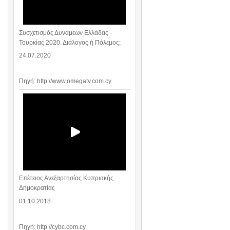
Συσχετισμός Δυνάμεων Ελλάδας -
Τουρκίας 2020. Διάλογος ή Πόλεμος;
24.07.2020
Πηγή: http://www.omegatv.com.cy
Επέτειος Ανεξαρτησίας Κυπριακής
Δημοκρατίας
01.10.2018
Πηγή: http://cybc.com.cy