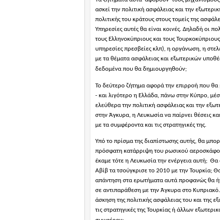
ασκεί την πολιτική ασφάλειας και την εξωτερι
πολιτικής του κράτους στους τομείς της ασφάλ
Υπηρεσίες αυτές θα είναι κοινές. Δηλαδή οι π
τους Ελληνοκύπριους και τους Τουρκοκύπριους.
υπηρεσίες πρεσβείες κλπ), η οργάνωση, η στ
με τα θέματα ασφάλειας και εξωτερικών υποθ
δεδομένα που θα δημιουργηθούν;
Το δεύτερο ζήτημα αφορά την επιρροή που θα 
- και λιγότερο η Ελλάδα, πάνω στην Κύπρο, μέ
ελεύθερα την πολιτική ασφάλειας και την εξωτε
στην Άγκυρα, η Λευκωσία να παίρνει θέσεις κα
με τα συμφέροντα και τις στρατηγικές της.
Υπό το πρίσμα της διαπίστωσης αυτής, θα μπο
πρόσφατη κατάρριψη του ρωσικού αεροσκάφους
έκαμε τότε η Λευκωσία την ενέργεια αυτή;
Θα 
Αβίβ τα τσούγκρισε το 2010 με την Τουρκία; 
απάντηση στα ερωτήματα αυτά προφανώς θα ήτα
σε αντιπαράθεση με την Άγκυρα στο Κυπριακό. 
άσκηση της πολιτικής ασφάλειας του και της ε
τις στρατηγικές της Τουρκίας ή άλλων εξωτερι