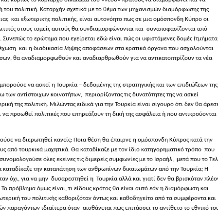
κή του πολιτική. Καταρχήν σχετικά με το θέμα των μηχανισμών διαμόρφωσης της
ειας
και εξωτερικής πολιτικής, είναι αυτονόητο πως σε μια ομόσπονδη Κύπρο οι
ολιτικές στους τομείς αυτούς θα συνδιαμορφώνονται και
συναποφασίζονται από
 Συνεπώς το ερώτημα που εγείρεται εδώ είναι πώς οι υφιστάμενες δομές (τμήματα
ελέχωση
και η διαδικασία λήψης αποφάσεων στα κρατικά όργανα που ασχολούνται
έσων, θα αναδιαμορφωθούν και αναδιαρθρωθούν για να αντικατοπτρίζουν τα νέα
μπορούσε να ασκεί η Τουρκία – δεδομένης της στρατηγικής και των επιδιώξεων της
σω των αντίστοιχων κοινοτήτων,
περιορίζοντας τις δυνατότητες της να ασκεί
ρική της πολιτική. Μιλώντας ειδικά για την Τουρκία είναι σίγουρο ότι δεν θα άρεσ
ι να προωθεί πολιτικές που επηρεάζουν τη δική της ασφάλεια ή που αντικρούονται
ρούσε να διερωτηθεί κανείς: Ποια θέση θα έπαιρνε η ομόσπονδη Κύπρος κατά την
 από τουρκικά μαχητικά. Θα καταδίκαζε με τον ίδιο κατηγορηματικό τρόπο
που
συνομολογούσε όλες εκείνες τις διμερείς συμφωνίες με το Ισραήλ,
μετά που το Τελ
Θα καταδίκαζε την καταπάτηση των ανθρωπίνων δικαιωμάτων από την Τουρκία; Η
ν όχι, για να μην
δυσαρεστηθεί η
Τουρκία αλλά και γιατί δεν θα βρισκόταν πλέο
Το πρόβλημα όμως είναι, τι είδους κράτος θα είναι αυτό εάν η διαμόρφωση και
ξωτερική του πολιτικής καθοριζόταν όντως και καθοδηγείτο από τα συμφέροντα και
κών παραγόντων ιδιαίτερα όταν
αισθάνεται πως επιτάσσει το αντίθετο το εθνικό το