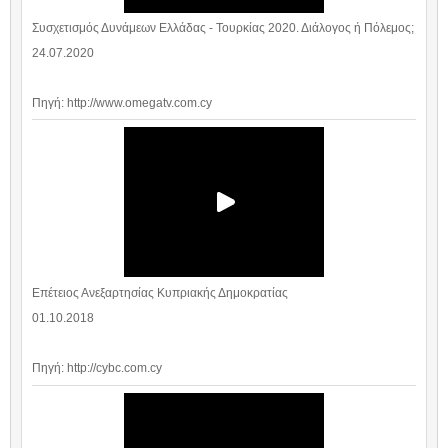
Συσχετισμός Δυνάμεων Ελλάδας - Τουρκίας 2020. Διάλογος ή Πόλεμος;
24.07.2020
Πηγή: http://www.omegatv.com.cy
Επέτειος Ανεξαρτησίας Κυπριακής Δημοκρατίας
01.10.2018
Πηγή: http://cybc.com.cy