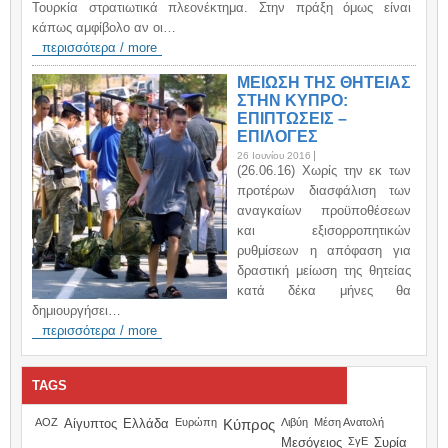
Τουρκία στρατιωτικά πλεονέκτημα. Στην πράξη όμως είναι
κάπως αμφίβολο αν οι…
περισσότερα / more
ΜΕΙΩΣΗ ΤΗΣ ΘΗΤΕΙΑΣ
ΣΤΗΝ ΚΥΠΡΟ:
ΕΠΙΠΤΩΣΕΙΣ –
ΕΠΙΛΟΓΕΣ
26 Ιουνίου 2016
(26.06.16) Χωρίς την εκ των
προτέρων διασφάλιση των
αναγκαίων προϋποθέσεων
και εξισορροπητικών
ρυθμίσεων η απόφαση για
δραστική μείωση της θητείας
κατά δέκα μήνες θα
δημιουργήσει…
περισσότερα / more
TAGS
ΑΟΖ
Αίγυπτος
Ελλάδα
Ευρώπη
Κύπρος
Λιβύη
Μέση Ανατολή
Μεσόγειος
ΣγΕ
Συρία