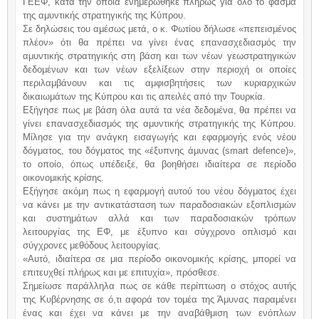
ΓΕΕΦ, κατά την οποία ενημερώθηκε πλήρως για όλο το φάσμα
της αμυντικής στρατηγικής της Κύπρου.
Σε δηλώσεις του αμέσως μετά, ο κ. Φωτίου δήλωσε «πεπεισμένος
πλέον» ότι θα πρέπει να γίνει ένας επανασχεδιασμός την
αμυντικής στρατηγικής στη βάση και των νέων γεωστρατηγικών
δεδομένων και των νέων εξελίξεων στην περιοχή οι οποίες
περιλαμβάνουν και τις αμφισβητήσεις των κυριαρχικών
δικαιωμάτων της Κύπρου και τις απειλές από την Τουρκία.
Εξήγησε πως με βάση όλα αυτά τα νέα δεδομένα, θα πρέπει να
γίνει επανασχεδιασμός της αμυντικής στρατηγικής της Κύπρου.
Μίλησε για την ανάγκη εισαγωγής και εφαρμογής ενός νέου
δόγματος, του δόγματος της «έξυπνης άμυνας (smart defence)»,
το οποίο, όπως υπέδειξε, θα βοηθήσει ιδιαίτερα σε περίοδο
οικονομικής κρίσης.
Εξήγησε ακόμη πως η εφαρμογή αυτού του νέου δόγματος έχει
να κάνει με την αντικατάσταση των παραδοσιακών εξοπλισμών
και συστημάτων αλλά και των παραδοσιακών τρόπων
λειτουργίας της ΕΦ, με έξυπνο και σύγχρονο οπλισμό και
σύγχρονες μεθόδους λειτουργίας.
«Αυτό, ιδιαίτερα σε μια περίοδο οικονομικής κρίσης, μπορεί να
επιτευχθεί πλήρως και με επιτυχία», πρόσθεσε.
Σημείωσε παράλληλα πως σε κάθε περίπτωση ο στόχος αυτής
της Κυβέρνησης σε ό,τι αφορά τον τομέα της Άμυνας παραμένει
ένας και έχει να κάνει με την αναβάθμιση των ενόπλων