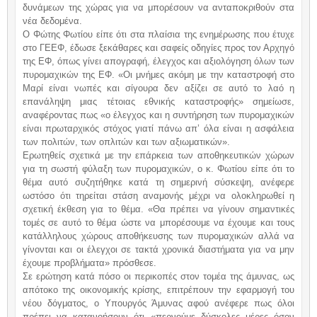
δυνάμεων της χώρας για να μπορέσουν να ανταποκριθούν στα
νέα δεδομένα.
Ο Φώτης Φωτίου είπε ότι στα πλαίσια της ενημέρωσης που έτυχε
στο ΓΕΕΦ, έδωσε ξεκάθαρες και σαφείς οδηγίες προς τον Αρχηγό
της ΕΦ, όπως γίνει απογραφή, έλεγχος και αξιολόγηση όλων των
πυρομαχικών της ΕΦ. «Οι μνήμες ακόμη με την καταστροφή στο
Μαρί είναι νωπές και σίγουρα δεν αξίζει σε αυτό το λαό η
επανάληψη μιας τέτοιας εθνικής καταστροφής» σημείωσε,
αναφέροντας πως «ο έλεγχος και η συντήρηση των πυρομαχικών
είναι πρωταρχικός στόχος γιατί πάνω απ’ όλα είναι η ασφάλεια
των πολιτών, των οπλιτών και των αξιωματικών».
Ερωτηθείς σχετικά με την επάρκεια των αποθηκευτικών χώρων
για τη σωστή φύλαξη των πυρομαχικών, ο κ. Φωτίου είπε ότι το
θέμα αυτό συζητήθηκε κατά τη σημερινή σύσκεψη, ανέφερε
ωστόσο ότι τηρείται στάση αναμονής μέχρι να ολοκληρωθεί η
σχετική έκθεση για το θέμα. «Θα πρέπει να γίνουν σημαντικές
τομές σε αυτό το θέμα ώστε να μπορέσουμε να έχουμε και τους
κατάλληλους χώρους αποθήκευσης των πυρομαχικών αλλά να
γίνονται και οι έλεγχοι σε τακτά χρονικά διαστήματα για να μην
έχουμε προβλήματα» πρόσθεσε.
Σε ερώτηση κατά πόσο οι περικοπές στον τομέα της άμυνας, ως
απότοκο της οικονομικής κρίσης, επιτρέπουν την εφαρμογή του
νέου δόγματος, ο Υπουργός Άμυνας αφού ανέφερε πως όλοι
πρέπει να κατανοήσουν ότι «περνούμε δύσκολες μέρες όσον