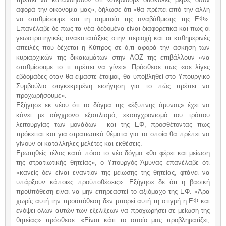
αφορά την οικονομία μας», δήλωσε ότι «θα πρέπει από την άλλη
να σταθμίσουμε και τη σημασία της αναβάθμισης της ΕΦ».
Επανέλαβε δε πως τα νέα δεδομένα είναι διαφορετικά και πως οι
γεωστρατηγικές ανακατατάξεις στην περιοχή και οι καθημερινές
απειλές που δέχεται η Κύπρος σε ό,τι αφορά την άσκηση των
κυριαρχικών της δικαιωμάτων στην ΑΟΖ της επιβάλλουν «να
σταθμίσουμε το τι πρέπει να γίνει». Πρόσθεσε πως «σε λίγες
εβδομάδες όταν θα είμαστε έτοιμοι, θα υποβληθεί στο Υπουργικό
Συμβούλιο συγκεκριμένη εισήγηση για το πώς πρέπει να
προχωρήσουμε».
Εξήγησε εκ νέου ότι το δόγμα της «έξυπνης άμυνας» έχει να
κάνει με σύγχρονο εξοπλισμό, εκσυγχρονισμό του τρόπου
λειτουργίας των μονάδων και της ΕΦ, προσθέτοντας πως
πρόκειται και για στρατιωτικά θέματα για τα οποία θα πρέπει να
γίνουν οι κατάλληλες μελέτες και εκθέσεις.
Ερωτηθείς τέλος κατά πόσο το νέο δόγμα «θα φέρει και μείωση
της στρατιωτικής θητείας», ο Υπουργός Άμυνας επανέλαβε ότι
«κανείς δεν είναι εναντίον της μείωσης της θητείας, φτάνει να
υπάρξουν κάποιες προϋποθέσεις». Εξήγησε δε ότι η βασική
προϋπόθεση είναι να μην επηρεαστεί το αξιόμαχο της ΕΦ. «Άρα
χωρίς αυτή την προϋπόθεση δεν μπορεί αυτή τη στιγμή η ΕΦ και
ενόψει όλων αυτών των εξελίξεων να προχωρήσει σε μείωση της
θητείας» πρόσθεσε. «Είναι κάτι το οποίο μας προβληματίζει,