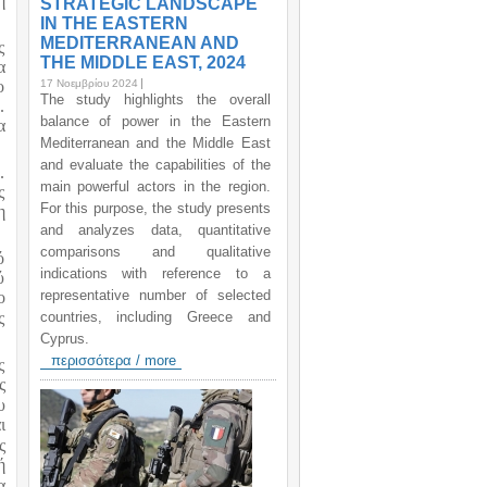
ή
STRATEGIC LANDSCAPE
IN THE EASTERN
MEDITERRANEAN AND
ς
THE MIDDLE EAST, 2024
α
17 Νοεμβρίου 2024
ο
The study highlights the overall
.
balance of power in the Eastern
α
Mediterranean and the Middle East
and evaluate the capabilities of the
.
main powerful actors in the region.
ς
For this purpose, the study presents
η
and analyzes data, quantitative
comparisons and qualitative
ό
indications with reference to a
ύ
representative number of selected
ο
countries, including Greece and
ς
Cyprus.
περισσότερα / more
ς
ς
υ
ι
ς
ή
α