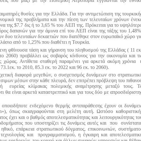
ύσεις που μαζί με την Πολεμική Αεροπορία εγγυώνται την εθνικ
 αιματηρές θυσίες για την Ελλάδα. Για την αντιμετώπιση της τουρκική
ονομικά της προβλήματα και την πίεση των τελευταίων χρόνων ένεκ
υνα της $7.7 δις ή το 3,65 % του ΑΕΠ της. Πρόκειται για το υψηλότερ
ος δαπανών για την άμυνα επί του ΑΕΠ είναι της τάξης του 1,48%
ων δυο τελευταίων δεκαετιών που διατέθηκε στον ευρωπαϊκό χώρο γι
πλάσιο από το 1,25% που διαθέτει η Τουρκία.
μενη φθίνουσα τάση και γήρανση του πληθυσμού της Ελλάδας ( 11 εκ
 το 2060) προβάλλει ως σοβαρός κίνδυνος για την οικονομία και τι
ης χώρας. Αντίθετα σταθερή παραμένει για αρκετά ακόμη χρόνια
.1εκ. το 2010, 85.3 εκ. το 2022 και 96 εκ. το 2060).
σχετική διαφορά μεγεθών, ο συσχετισμός δυνάμεων στο στρατιωτικ
σιμων μέσων στην κάθε πλευρά, δεν επιτρέπει πρόβλεψη του πιθανο
 ή
ευρείας κλίμακας πολεμικής αναμέτρησης μεταξύ τους. Τ
ι θα είναι αρκετά καταστρεπτικό και για τους δύο με απροσδιόριστη
 οποιοδήποτε ενδεχόμενο θερμής αντιπαράθεσης έχουν οι δυνάμει
h
»), όπως σκιαγραφούνται στη μελέτη αυτή. Ωστόσο καθοριστική
ος έχει και ο βαθμός αποτελεσματικότητας και λειτουργικότητας το
οδομήματος που υποστηρίζει τις δυνάμεις αυτές και
που
συνίστατα
 ηθικό, επάρκεια στρατιωτικού δόγματος, επικοινωνιών, συστήματο
 τεχνολογίας και
προγραμματισμού, η έγκαιρη και αποτελεσματικ
των εφεδρειών, του κοινού και άλλων συναφών υπηρεσιών και βέβαι