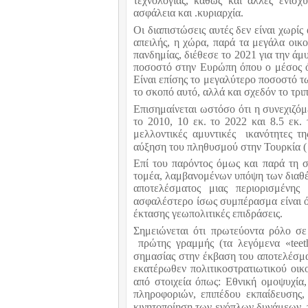
τεχνολογίας, καθώς και άλλες ενισχ
ασφάλεια και .κυριαρχία.
Οι διαπιστώσεις αυτές δεν είναι χωρίς
απειλής, η χώρα, παρά τα μεγάλα οικ
πανδημίας, διέθεσε το 2021 για την άμ
ποσοστό στην Ευρώπη όπου ο μέσος όρ
Είναι επίσης το μεγαλύτερο ποσοστό τ
το σκοπό αυτό, αλλά και σχεδόν το τρι
Επισημαίνεται ωστόσο ότι η συνεχιζό
το 2010, 10 εκ. το 2022 και 8.5 εκ.
μελλοντικές αμυντικές
ικανότητες τ
αύξηση του πληθυσμού στην Τουρκία ( 73
Επί του παρόντος όμως και παρά τη 
τομέα, λαμβανομένων υπόψη των διαθέ
αποτελέσματος μιας περιορισμένης
ασφαλέστερο ίσως συμπέρασμα είναι ότ
έκτασης γεωπολιτικές επιδράσεις.
Σημειώνεται ότι πρωτεύοντα ρόλο σε
πρώτης γραμμής (τα λεγόμενα «
teet
σημασίας στην έκβαση του αποτελέσματ
εκατέρωθεν πολιτικοστρατιωτικού οικ
από στοιχεία όπως: Εθνική ομοψυχία,
πληροφοριών, επιπέδου εκπαίδευσης,
κινητοποίηση των ενόπλων δυνάμεων, 