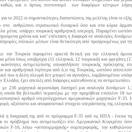
, καθώς και ο άρτιος συντονισμό
των διαφόρων κέντρων λήψη
ια το 2022 οι σημαντικότερες διαπιστώσεις της μελέτης είναι οι εξής
ο στο
ανθρώπινο στρατιωτικό δυναμικό όσο και στα κύρια άρματ
λλα μέσα, υπάρχει τουρκική αριθμητική υπεροχή. Παραμένει ωστόσ
ηγούμενα χρόνια και κατ’ επέκταση η διαφορά σε αναλογίες δυνάμεω
τηγορίες οπλικών μέσων είναι θετικότερη από προηγουμένως για τη
ε την Τουρκία παραμένει αρκετά θετική για την ελληνική άμυνα
ια μέσα όπως υποβρύχια (11 ελληνικά, 12 τουρκικά) και φρεγάτες (1
ς ικανότητες αντιμετώπισης οποιασδήποτε τουρκικής πρόκλησης στ
ν και αριθμητικά λιγότερα από ό,τι της Τουρκίας, ωστόσο αποτελού
τικό που η άλλη πλευρά δεν μπορεί να αγνοήσει, λαμβανομένου υπόψ
ην Ελλάδα, έχει απειλές από διάφορες κατευθύνσεις να αντιμετωπίσει.
 με 236 μαχητικά αεροσκάφη διατηρεί μια αναλογία δυνάμεων 1,
 η οποία θα βελτιωθεί περαιτέρω με την προμήθεια επιπλέον 18 τω
νοποιητικό αριθμό υπερσύγχρονων αμερικανικών μαχητικών
F
-35. 
υρό, αξιόπιστο και αποφασιστικό στοιχείο υπεράσπισης της ελληνική
λά η διαγραφή της από το πρόγραμμα
F
-35 από τις ΗΠΑ - ένεκα τη
αι το πρόβλημα που αντιμετωπίζει στο Αμερικανικό Κογκρέσο όσο
τικών
F
-16, λόγω «αντισυμμαχικής» συμπεριφοράς,
την καθηλώνου