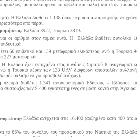
 πυραύλων, ρυμουλκούμενα πυροβόλα και άλλα) και στην τουρκικ
ητά): Η Ελλάδα διαθέτει 1.138 όπως περίπου τον προηγούμενο χρόνο
ερισσότερα από πέρσι.
δρομήσεως:
Ελλάδα 3927, Τουρκία 3819.
ίναι οι αριθμοί στον τομέα αυτό. Η
Ελλάδα διαθέτει συνολικά 1
παιδευτικά.
τει 60 επιθετικά και 139 μεταφορικά ελικόπτερα, ενώ η Τουρκία 9
αι 227 μεταφορικά.
:
Η Ελλάδα έχει ενταγμένα στις δυνάμεις Στρατού 8 αναγνωριστικ
ενώ η Τουρκία πέραν των 133
UAV
διαφόρων αποστολών συλλογή
σκευής οπλισμένα για προσβολή στόχων).
ή πλευρά διαθέτει 1.341 αντιαεροπορικά Εδάφους – Εδάφους κα
ύο συστοιχίες των
S
-400 εγκατεστημένες σε βάση κοντά στην Άγκυρα.
Ελλάδα ανέρχεται στις 16.400 (αυξημένο κατά 400 άτομ
υναμικό στην
ότι το 86% του συνόλου του προσωπικού στο Ναυτικό της Ελλάδα