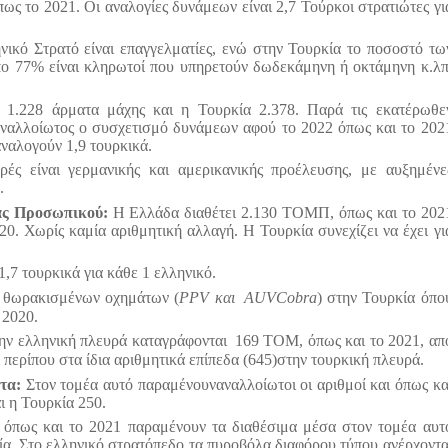
πως το 2021. Οι αναλογίες δυνάμεων είναι 2,7 Τούρκοι στρατιώτες γι
ικό Στρατό είναι επαγγελματίες, ενώ στην Τουρκία το ποσοστό τω
πο 77% είναι κληρωτοί που υπηρετούν δωδεκάμηνη ή οκτάμηνη κ.λπ
 1.228 άρματα μάχης και η Τουρκία 2.378. Παρά τις εκατέρωθε
αναλλοίωτος ο συσχετισμό δυνάμεων αφού το 2022 όπως και το 202
αναλογούν 1,9 τουρκικά.
ές είναι γερμανικής και αμερικανικής προέλευσης, με αυξημένε
.
ς Προσωπικού:
Η Ελλάδα διαθέτει 2.130 ΤΟΜΠ, όπως και το 202
20. Χωρίς καμία αριθμητική αλλαγή. Η Τουρκία συνεχίζει να έχει γι
7 τουρκικά για κάθε 1 ελληνικό.
ν θωρακισμένων οχημάτων (
PPV
και
AUV
Cobra
) στην Τουρκία όπο
 2020.
ην ελληνική πλευρά καταγράφονται
169 ΤΟΜ, όπως και το 2021, απ
περίπου στα ίδια αριθμητικά επίπεδα (645)στην τουρκική πλευρά.
ατα:
Στον τομέα αυτό παραμένουναναλλοίωτοι οι αριθμοί και όπως κα
ι η Τουρκία 250.
ς όπως και το 2021 παραμένουν τα διαθέσιμα μέσα στον τομέα αυτ
ία. Στο ελληνικό στρατόπεδο τα πυροβόλα διαφόρου τύπου ανέρχοντα