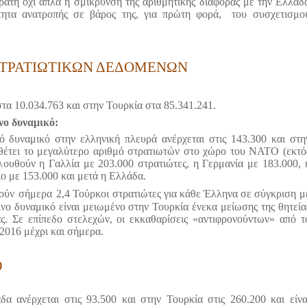
ορατή όχι απλά η σμίκρυνση της αριθμητικής διαφοράς με την Ελλάδ
τητα ανατροπής σε βάρος της, για πρώτη φορά,
του συσχετισμο
 ΣΤΡΑΤΙΩΤΙΚΩΝ ΔΕΔΟΜΕΝΩΝ
.
στα 10.034.763 και στην Τουρκία στα 85.341.241
νο δυναμικό:
ό δυναμικό στην ελληνική πλευρά ανέρχεται στις 143.300 και στη
αθέτει το μεγαλύτερο αριθμό στρατιωτών στο χώρο του ΝΑΤΟ (εκτό
ουθούν η Γαλλία με 203.000 στρατιώτες, η Γερμανία με 183.000, 
ο με 153.000 και μετά η Ελλάδα.
ούν
σήμερα
2,4 Τούρκοι στρατιώτες για κάθε Έλληνα σε σύγκριση μ
ινο δυναμικό είναι μειωμένο στην Τουρκία ένεκα μείωσης της θητεία
ς. Σε επίπεδο στελεχών, οι εκκαθαρίσεις «αντιφρονούντων» από τ
2016 μέχρι και σήμερα.
)
δα ανέρχεται στις 93.500 και στην Τουρκία στις 260.200 και είνα