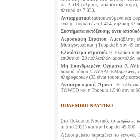
σε 3.518 (όλμους, πολυεκτοξευτήρες
πλευρά σε 7.833.
Αντιαρματικά
(αυτοκινούμενα και φορ
ενώ η Τουρκία έχει 1.414, δηλαδή 37 π
Συστήματα εκτόξευσης άνευ οπισθο
Αεροσκάφη Στρατού
: Αμετάβλητη ε
Μεταγωγικά και η Τουρκία 8 συν 49 εκ
Ελικόπτερα στρατού:
Η Ελλάδα διαθέ
επιθετικά, 28 πολλαπλών αποστολών κ
Μη Επανδρωμένα Οχήματα (
UAV
)
παλιού τύπου
UAV
SAGEM
Sperwer
, 
πληροφοριών (33 είναι τουρκικής κατα
Αντιαεροπορική Άμυνα
: Η ελληνικ
TOWED
και η Τουρκία 1.540 συν οι δ
ΠΟΛΕΜΙΚΟ ΝΑΥΤΙΚΟ
Στο Πολεμικό Ναυτικό, το
ανθρώπινο δ
από το 2021) και την Τουρκία
45.000.
Αξιοσημείωτο παραμένει το γεγονός 