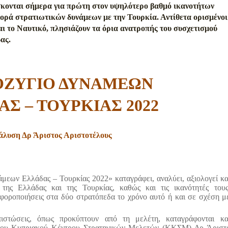
σκονται σήμερα για πρώτη στον υψηλότερο βαθμό ικανοτήτων
αφορά στρατιωτικών δυνάμεων με την Τουρκία. Αντίθετα ορισμένοι
αι το Ναυτικό, πλησιάζουν τα όρια ανατροπής του συσχετισμού
ας.
ΟΖΥΓΙΟ ΔΥΝΑΜΕΩΝ
Σ – ΤΟΥΡΚΙΑΣ 2022
άλυση Δρ Άριστος Αριστοτέλους
εων Ελλάδας – Τουρκίας 2022» καταγράφει, αναλύει, αξιολογεί κα
ς της Ελλάδας και της Τουρκίας, καθώς και τις ικανότητές τους
ιαφοροποιήσεις στα δύο στρατόπεδα το χρόνο αυτό ή και σε σχέση μ
ιστώσεις, όπως προκύπτουν από τη μελέτη, καταγράφονται κα
 του Κυπριακού Κέντρου Στρατηγικών Μελετών (ΚΚΣΜ) Δρ Άριστ