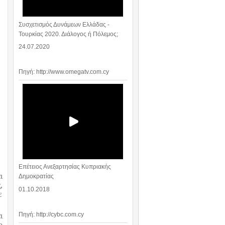
Συσχετισμός Δυνάμεων Ελλάδας -
Τουρκίας 2020. Διάλογος ή Πόλεμος;
24.07.2020
Πηγή: http://www.omegatv.com.cy
Επέτειος Ανεξαρτησίας Κυπριακής
ι
Δημοκρατίας
,
01.10.2018
ε
Πηγή: http://cybc.com.cy
ι
ο