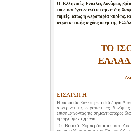
Οι Ελληνικές Ένοπλες Δυνάμεις βρί
τους και έχει στενέψει αρκετά η δι
τομείς, όπως η Αεροπορία κυρίως, κ
στρατιωτικής ισχύος υπέρ της Ελλάδ
ΤΟ ΙΣ
ΕΛΛΑΔΑ
Αν
ΕΙΣΑΓΩΓΗ
Η παρούσα Έκθεση «Το Ισοζύγιο Δυνάμ
συγκρίνει τις στρατιωτικές δυνάμει
επισημαίνοντας τις σημαντικότερες δ
προηγούμενα χρόνια.
Τα Βασικά Συμπεράσματα και Διαπ
παρουσιάζονται από τον Επικεφαλής