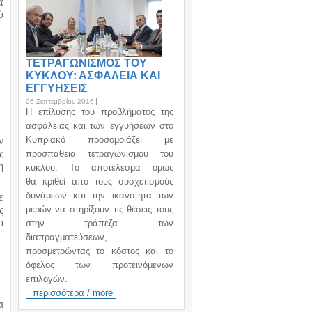
α
ύ
ΤΕΤΡΑΓΩΝΙΣΜΟΣ ΤΟΥ
ΚΥΚΛΟΥ: ΑΣΦΑΛΕΙΑ ΚΑΙ
ΕΓΓΥΗΣΕΙΣ
06 Σεπτεμβρίου 2016
H επίλυσης του προβλήματος της
ασφάλειας και των εγγυήσεων στο
Κυπριακό προσομοιάζει με
ν
ς
προσπάθεια τετραγωνισμού του
η
κύκλου. Το αποτέλεσμα όμως
θα κριθεί από τους συσχετισμούς
δυνάμεων και την ικανότητα των
ε
ς
μερών να στηρίξουν τις θέσεις τους
ο
στην τράπεζα των
διαπραγματεύσεων,
προσμετρώντας το κόστος και το
όφελος των προτεινόμενων
επιλογών.
περισσότερα / more
ι