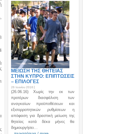
ή
,
8
4
ά
ς
ΜΕΙΩΣΗ ΤΗΣ ΘΗΤΕΙΑΣ
ΣΤΗΝ ΚΥΠΡΟ: ΕΠΙΠΤΩΣΕΙΣ
ι
– ΕΠΙΛΟΓΕΣ
26 Ιουνίου 2016
(26.06.16) Χωρίς την εκ των
προτέρων διασφάλιση των
αναγκαίων προϋποθέσεων και
εξισορροπητικών ρυθμίσεων η
α
απόφαση για δραστική μείωση της
θητείας κατά δέκα μήνες θα
δημιουργήσει…
ς
περισσότερα / more