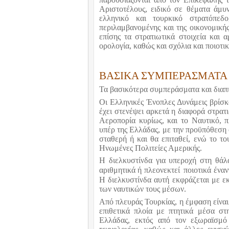
Αριστοτέλους, ειδικό σε θέματα άμυν
ελληνικό και τουρκικό στρατόπεδ
περιλαμβανομένης και της οικονομική
επίσης τα στρατιωτικά στοιχεία και
ορολογία, καθώς και σχόλια και ποιοτι
ΒΑΣΙΚΑ ΣΥΜΠΕΡΑΣΜΑΤΑ 
Τα βασικότερα συμπεράσματα και διαπ
Οι Ελληνικές Ένοπλες Δυνάμεις βρίσκ
έχει στενέψει αρκετά η διαφορά στρατ
Αεροπορία κυρίως, και το Ναυτικό, π
υπέρ της Ελλάδας, με την προϋπόθεση
σταθερή ή και θα επιταθεί, ενώ το τ
Ηνωμένες Πολιτείες Αμερικής.
Η διελκυστίνδα για υπεροχή στη θά
αριθμητικά ή πλεονεκτεί
ποιοτικά έναν
Η διελκυστίνδα αυτή εκφράζεται με ε
των ναυτικών τους μέσων.
Από πλευράς Τουρκίας, η έμφαση είνα
επιθετικά πλοία με πτητικά μέσα σ
Ελλάδας, εκτός από τον εξωραϊσμό 