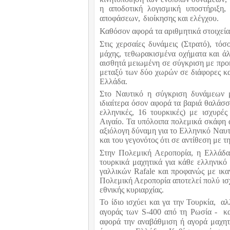
η αποδοτική λογισμική υποστήριξη
αποφάσεων,
διοίκησης και ελέγχου.
Καθόσον αφορά τα αριθμητικά στοιχεία γ
Στις χερσαίες δυνάμεις (Στρατό), τόσ
μάχης, τεθωρακισμένα οχήματα και ά
αισθητά μειωμένη σε σύγκριση με προ
μεταξύ των δύο χωρών σε διάφορες κα
Ελλάδα.
Στο Ναυτικό η σύγκριση δυνάμεων μ
ιδιαίτερα όσον αφορά τα βαριά θαλάσσ
ελληνικές, 16 τουρκικές) με ισχυρέ
Αιγαίο. Τα υπόλοιπα πολεμικά σκάφη α
αξιόλογη δύναμη για το Ελληνικό Ναυ
και του γεγονότος ότι σε αντίθεση με τ
Στην Πολεμική Αεροπορία, η Ελλάδα
τουρκικά μαχητικά για κάθε ελληνικό
γαλλικών
Rafale
και προφανώς με ικα
Πολεμική Αεροπορία αποτελεί πολύ ισχ
εθνικής κυριαρχίας.
Το ίδιο ισχύει και γα την Τουρκία,
αλ
αγοράς των
S
-400 από τη Ρωσία -
κ
αφορά την αναβάθμιση ή αγορά μαχη