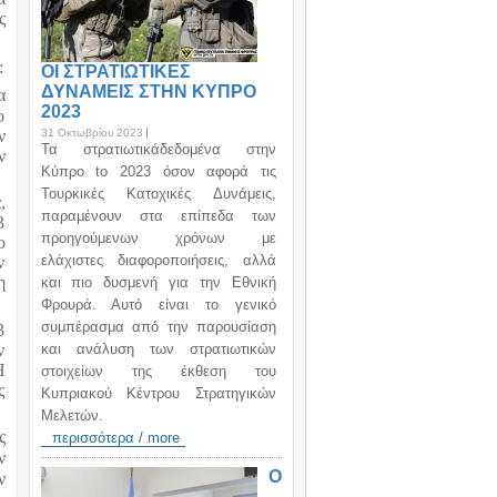
ς
:
ΟΙ ΣΤΡΑΤΙΩΤΙΚΕΣ
ΔΥΝΑΜΕΙΣ ΣΤΗΝ ΚΥΠΡΟ
α
2023
ο
ν
31 Οκτωβρίου 2023
Τα στρατιωτικάδεδομένα στην
ν
Κύπρο to 2023 όσον αφορά τις
Τουρκικές Κατοχικές Δυνάμεις,
,
παραμένουν στα επίπεδα των
3
προηγούμενων χρόνων με
ο
ελάχιστες διαφοροποιήσεις, αλλά
ν
η
και πιο δυσμενή για την Εθνική
Φρουρά. Αυτό είναι το γενικό
συμπέρασμα από την παρουσίαση
3
ν
και ανάλυση των στρατιωτικών
Η
στοιχείων της έκθεση του
ς
Κυπριακού Κέντρου Στρατηγικών
Μελετών.
ς
περισσότερα / more
ν
Ο
ν