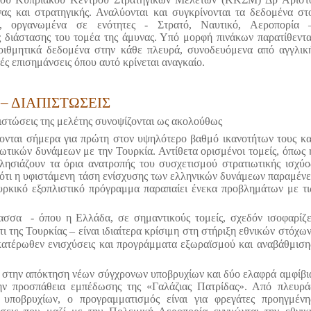
ας και στρατηγικής. Αναλύονται και συγκρίνονται τα δεδομένα στ
ο, οργανωμένα σε ενότητες - Στρατό, Ναυτικό, Αεροπορία 
ς διάστασης του τομέα της άμυνας. Υπό μορφή πινάκων παρατίθεντα
 αριθμητικά δεδομένα στην κάθε πλευρά, συνοδευόμενα από αγγλικ
κές επισημάνσεις όπου αυτό κρίνεται αναγκαίο.
– ΔΙΑΠΙΣΤΩΣΕΙΣ
ιστώσεις της μελέτης συνοψίζονται ως ακολούθως
ονται σήμερα για πρώτη στον υψηλότερο βαθμό ικανοτήτων τους κα
ιωτικών δυνάμεων με την Τουρκία. Αντίθετα ορισμένοι τομείς, όπως 
λησιάζουν τα όρια ανατροπής του συσχετισμού στρατιωτικής ισχύο
 ότι η υφιστάμενη τάση ενίσχυσης των ελληνικών δυνάμεων παραμένε
ουρκικό εξοπλιστικό πρόγραμμα παραπαίει ένεκα προβλημάτων με τι
λασσα
- όπου η Ελλάδα, σε σημαντικούς τομείς, σχεδόν ισοφαρίζε
τι της Τουρκίας – είναι ιδιαίτερα κρίσιμη στη στήριξη εθνικών στόχων
κατέρωθεν ενισχύσεις και προγράμματα εξωραϊσμού και αναβάθμιση
ι στην απόκτηση νέων σύγχρονων υποβρυχίων και δύο ελαφρά αμφίβι
την προσπάθεια εμπέδωσης της «Γαλάζιας Πατρίδας». Από πλευρά
υποβρυχίων, ο προγραμματισμός είναι για φρεγάτες προηγμένη