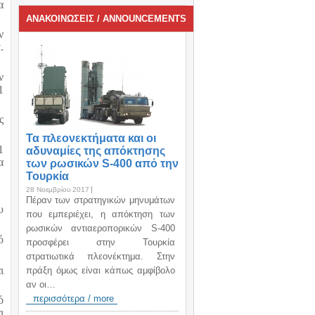
α
ΑΝΑΚΟΙΝΩΣΕΙΣ / ANNOUNCEMENTS
ν
.
ν
1
ς
Τα πλεονεκτήματα και οι
1
αδυναμίες της απόκτησης
α
των ρωσικών S-400 από την
Τουρκία
28 Νοεμβρίου 2017
Πέραν των στρατηγικών μηνυμάτων
υ
που εμπεριέχει, η απόκτηση των
ρωσικών αντιαεροπορικών S-400
ό
προσφέρει στην Τουρκία
στρατιωτικά πλεονέκτημα. Στην
ι
πράξη όμως είναι κάπως αμφίβολο
αν οι…
περισσότερα / more
ό
ι