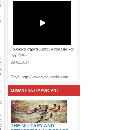
ο
–
ι
ή
Τουρκικά στρατεύματα, ασφάλεια και
εγγυήσεις.
ι
29.01.2017
η
ς
ι
Πηγή: http://www.cybc-media.com
ς
ΣΗΜΑΝΤΙΚΑ / IMPORTANT
ι
.
ς
α
ς
ς
THE MILITARY AND