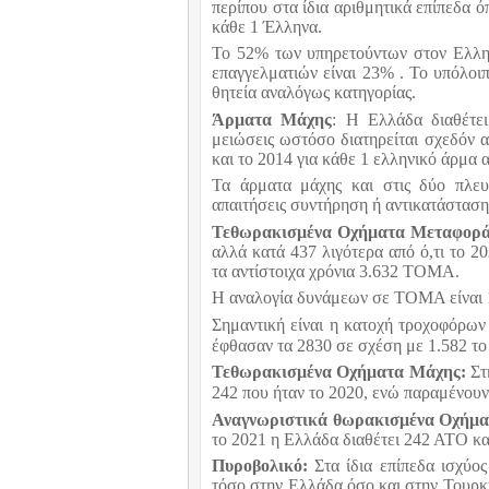
περίπου στα ίδια αριθμητικά επίπεδα ό
κάθε 1 Έλληνα.
Το 52% των υπηρετούντων στον Ελλην
επαγγελματιών είναι 23% . Το υπόλοι
θητεία αναλόγως κατηγορίας.
Άρματα Μάχης
: Η Ελλάδα διαθέτει
μειώσεις ωστόσο διατηρείται σχεδόν 
και το 2014 για κάθε 1 ελληνικό άρμα 
Τα άρματα μάχης και στις δύο πλευρ
απαιτήσεις συντήρηση ή αντικατάσταση
Τεθωρακισμένα Οχήματα Μεταφορά
αλλά κατά 437 λιγότερα από ό,τι το 20
τα αντίστοιχα χρόνια 3.632 ΤΟΜΑ.
Η αναλογία δυνάμεων σε ΤΟΜΑ είναι 1,
Σημαντική είναι η κατοχή τροχοφόρω
έφθασαν τα 2830 σε σχέση με 1.582 το
Τεθωρακισμένα Οχήματα Μάχης:
Στ
242 που ήταν το 2020, ενώ παραμένουν 
Αναγνωριστικά θωρακισμένα Οχήμ
το 2021 η Ελλάδα διαθέτει 242 ΑΤΟ κα
Πυροβολικό:
Στα ίδια επίπεδα ισχύο
τόσο στην Ελλάδα όσο και στην Τουρκ